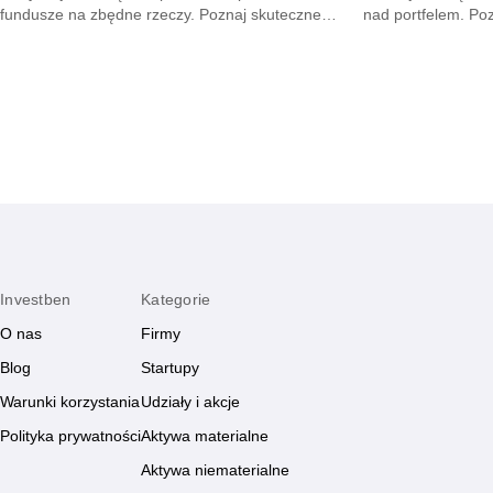
fundusze na zbędne rzeczy. Poznaj skuteczne
nad portfelem. Po
metody na opanowanie pokus oraz budowę
mniejsze wydatki 
mądrych nawyków.
zyskają.
Investben
Kategorie
O nas
Firmy
Blog
Startupy
Warunki korzystania
Udziały i akcje
Polityka prywatności
Aktywa materialne
Aktywa niematerialne