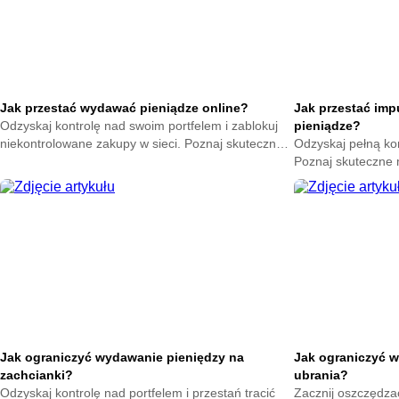
Jak przestać wydawać pieniądze online?
Jak przestać im
Odzyskaj kontrolę nad swoim portfelem i zablokuj
pieniądze?
niekontrolowane zakupy w sieci. Poznaj skuteczne
Odzyskaj pełną ko
metody na powstrzymanie odruchu klikania
Poznaj skuteczne
przycisku kup teraz.
nagłych zakupów. 
oszczędności już t
Jak ograniczyć wydawanie pieniędzy na
Jak ograniczyć w
zachcianki?
ubrania?
Odzyskaj kontrolę nad portfelem i przestań tracić
Zacznij oszczędzać