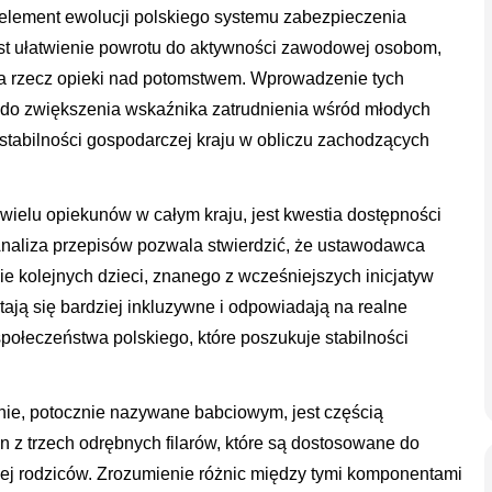
 element ewolucji polskiego systemu zabezpieczenia
st ułatwienie powrotu do aktywności zawodowej osobom,
na rzecz opieki nad potomstwem. Wprowadzenie tych
a do zwiększenia wskaźnika zatrudnienia wśród młodych
stabilności gospodarczej kraju w obliczu zachodzących
wielu opiekunów w całym kraju, jest kwestia dostępności
Analiza przepisów pozwala stwierdzić, że ustawodawca
 kolejnych dzieci, znanego z wcześniejszych inicjatyw
tają się bardziej inkluzywne i odpowiadają na realne
ołeczeństwa polskiego, które poszukuje stabilności
ie, potocznie nazywane babciowym, jest częścią
n z trzech odrębnych filarów, które są dostosowane do
wej rodziców. Zrozumienie różnic między tymi komponentami