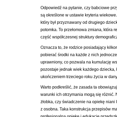
Odpowiedź na pytanie, czy babciowe przys
są określone w ustawie kryteria wiekowe
który był przyznawany od drugiego dzie
potomka. To przełomowa zmiana, która r
część współczesnej struktury demograficz
Oznacza to, że rodzice posiadający kilk
pobierać środki na każde z nich jednocz
uprawniony, co pozwala na kumulację ws
pozostaje jednak wiek każdego dziecka, 
ukończeniem trzeciego roku życia w dan
Warto podkreślić, że zasada ta obowiązuj
warunki ich otrzymania mogą się różnić. 
żłobka, czy świadczenie na opiekę niani 
z osobna. Taka konstrukcja przepisów ma
profesjonalną opiekę i edukację przedszk