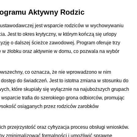
rogramu Aktywny Rodzic
 ustawodawczej jest wsparcie rodziców w wychowywaniu
ia. Jest to okres krytyczny, w którym kończą się urlopy
cyzję o dalszej ścieżce zawodowej. Program oferuje trzy
nie w żłobku oraz aktywnie w domu, co pozwala na wybór
owszechny, co oznacza, że nie wprowadzono w nim
ostęp do świadczeń. Jest to istotna zmiana w stosunku do
h, które skupiały się wyłącznie na najuboższych grupach
 wsparcie trafia do szerokiego grona odbiorców, promując
sokość osiąganych przez rodziców zarobków
ch przejrzystość oraz cyfryzacja procesu obsługi wniosków.
aby zminimalizować formalności i umożliwić sprawne