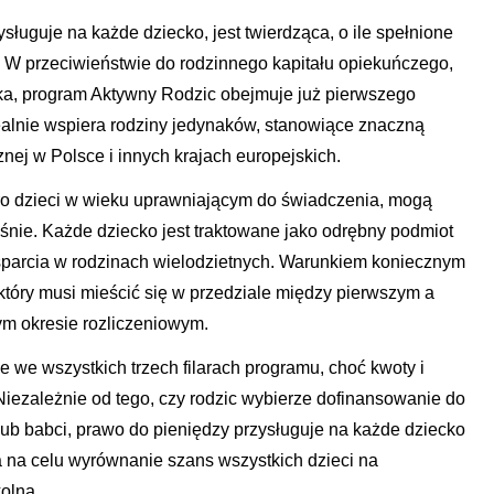
ługuje na każde dziecko, jest twierdząca, o ile spełnione
. W przeciwieństwie do rodzinnego kapitału opiekuńczego,
cka, program Aktywny Rodzic obejmuje już pierwszego
ealnie wspiera rodziny jedynaków, stanowiące znaczną
nej w Polsce i innych krajach europejskich.
oro dzieci w wieku uprawniającym do świadczenia, mogą
eśnie. Każde dziecko jest traktowane jako odrębny podmiot
parcia w rodzinach wielodzietnych. Warunkiem koniecznym
który musi mieścić się w przedziale między pierwszym a
ym okresie rozliczeniowym.
e we wszystkich trzech filarach programu, choć kwoty i
Niezależnie od tego, czy rodzic wybierze dofinansowanie do
lub babci, prawo do pieniędzy przysługuje na każde dziecko
 na celu wyrównanie szans wszystkich dzieci na
olną.