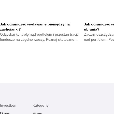
Jak ograniczyć wydawanie pieniędzy na
Jak ograniczyć w
zachcianki?
ubrania?
Odzyskaj kontrolę nad portfelem i przestań tracić
Zacznij oszczędzać
fundusze na zbędne rzeczy. Poznaj skuteczne
nad portfelem. Po
metody na opanowanie pokus oraz budowę
mniejsze wydatki 
mądrych nawyków.
zyskają.
Investben
Kategorie
O nas
Firmy