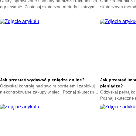
Odkryj sprawdzone sposoby na niższe rachunki za
Obniż rachunki za 
ogrzewanie. Zastosuj skuteczne metody i zatrzymaj
skutecznym metod
ciepło w swoim domu. Zacznij oszczędzać już teraz.
na zatrzymanie ene
oszczędzać już ter
Jak przestać wydawać pieniądze online?
Jak przestać im
Odzyskaj kontrolę nad swoim portfelem i zablokuj
pieniądze?
niekontrolowane zakupy w sieci. Poznaj skuteczne
Odzyskaj pełną ko
metody na powstrzymanie odruchu klikania
Poznaj skuteczne
przycisku kup teraz.
nagłych zakupów. 
oszczędności już t