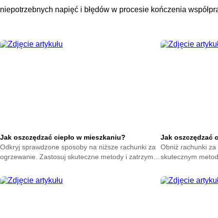
niepotrzebnych napięć i błędów w procesie kończenia współp
Jak oszczędzać ciepło w mieszkaniu?
Jak oszczędzać 
Odkryj sprawdzone sposoby na niższe rachunki za
Obniż rachunki za 
ogrzewanie. Zastosuj skuteczne metody i zatrzymaj
skutecznym metod
ciepło w swoim domu. Zacznij oszczędzać już teraz.
na zatrzymanie ene
oszczędzać już ter