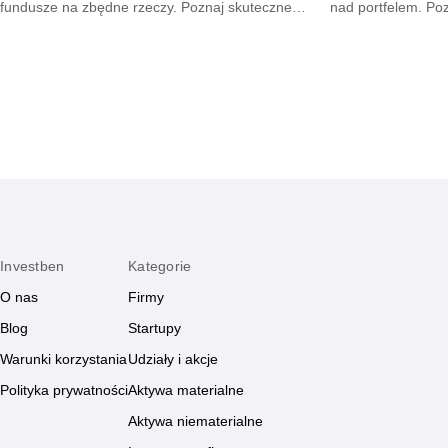
fundusze na zbędne rzeczy. Poznaj skuteczne
nad portfelem. Po
metody na opanowanie pokus oraz budowę
mniejsze wydatki 
mądrych nawyków.
zyskają.
Investben
Kategorie
O nas
Firmy
Blog
Startupy
Warunki korzystania
Udziały i akcje
Polityka prywatności
Aktywa materialne
Aktywa niematerialne