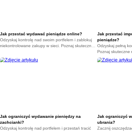
Jak przestać wydawać pieniądze online?
Jak przestać im
Odzyskaj kontrolę nad swoim portfelem i zablokuj
pieniądze?
niekontrolowane zakupy w sieci. Poznaj skuteczne
Odzyskaj pełną ko
metody na powstrzymanie odruchu klikania
Poznaj skuteczne
przycisku kup teraz.
nagłych zakupów. 
oszczędności już t
Jak ograniczyć wydawanie pieniędzy na
Jak ograniczyć w
zachcianki?
ubrania?
Odzyskaj kontrolę nad portfelem i przestań tracić
Zacznij oszczędzać