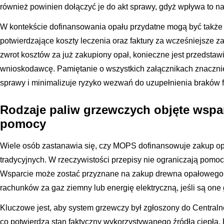
również powinien dołączyć je do akt sprawy, gdyż wpływa to na
W kontekście dofinansowania opału przydatne mogą być także
potwierdzające koszty leczenia oraz faktury za wcześniejsze zak
zwrot kosztów za już zakupiony opał, konieczne jest przedstaw
wnioskodawcę. Pamiętanie o wszystkich załącznikach znaczni
sprawy i minimalizuje ryzyko wezwań do uzupełnienia braków 
Rodzaje paliw grzewczych objęte wsp
pomocy
Wiele osób zastanawia się, czy MOPS dofinansowuje zakup opa
tradycyjnych. W rzeczywistości przepisy nie ograniczają pomo
Wsparcie może zostać przyznane na zakup drewna opałowego, p
rachunków za gaz ziemny lub energię elektryczną, jeśli są o
Kluczowe jest, aby system grzewczy był zgłoszony do Central
co potwierdza stan faktyczny wykorzystywanego źródła ciepła