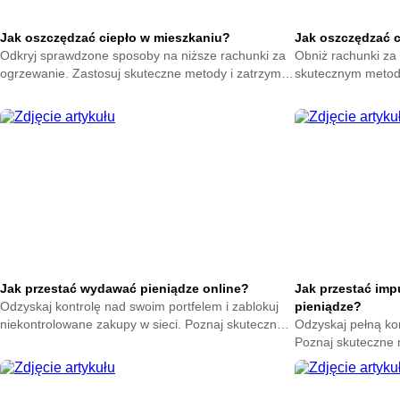
Jak oszczędzać ciepło w mieszkaniu?
Jak oszczędzać 
Odkryj sprawdzone sposoby na niższe rachunki za
Obniż rachunki za 
ogrzewanie. Zastosuj skuteczne metody i zatrzymaj
skutecznym metod
ciepło w swoim domu. Zacznij oszczędzać już teraz.
na zatrzymanie ene
oszczędzać już ter
Jak przestać wydawać pieniądze online?
Jak przestać im
Odzyskaj kontrolę nad swoim portfelem i zablokuj
pieniądze?
niekontrolowane zakupy w sieci. Poznaj skuteczne
Odzyskaj pełną ko
metody na powstrzymanie odruchu klikania
Poznaj skuteczne
przycisku kup teraz.
nagłych zakupów. 
oszczędności już t