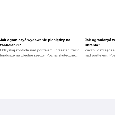
Jak ograniczyć wydawanie pieniędzy na
Jak ograniczyć w
zachcianki?
ubrania?
Odzyskaj kontrolę nad portfelem i przestań tracić
Zacznij oszczędzać
fundusze na zbędne rzeczy. Poznaj skuteczne
nad portfelem. Po
metody na opanowanie pokus oraz budowę
mniejsze wydatki 
mądrych nawyków.
zyskają.