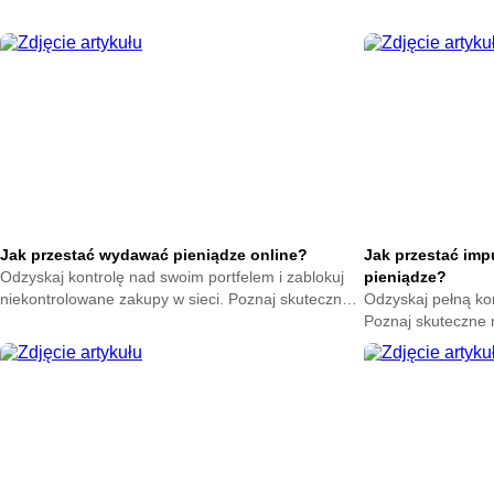
ciepło w swoim domu. Zacznij oszczędzać już teraz.
na zatrzymanie ene
oszczędzać już ter
Jak przestać wydawać pieniądze online?
Jak przestać im
Odzyskaj kontrolę nad swoim portfelem i zablokuj
pieniądze?
niekontrolowane zakupy w sieci. Poznaj skuteczne
Odzyskaj pełną ko
metody na powstrzymanie odruchu klikania
Poznaj skuteczne
przycisku kup teraz.
nagłych zakupów. 
oszczędności już t