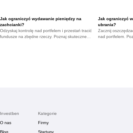
Jak ograniczyć wydawanie pieniędzy na
Jak ograniczyć w
zachcianki?
ubrania?
Odzyskaj kontrolę nad portfelem i przestań tracić
Zacznij oszczędzać
fundusze na zbędne rzeczy. Poznaj skuteczne
nad portfelem. Po
metody na opanowanie pokus oraz budowę
mniejsze wydatki 
mądrych nawyków.
zyskają.
Investben
Kategorie
O nas
Firmy
Blog
Startupy