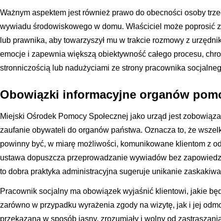
Ważnym aspektem jest również prawo do obecności osoby trze
wywiadu środowiskowego w domu. Właściciel może poprosić za
lub prawnika, aby towarzyszył mu w trakcie rozmowy z urzędni
emocje i zapewnia większą obiektywność całego procesu, chro
stronniczością lub nadużyciami ze strony pracownika socjalneg
Obowiązki informacyjne organów pomo
Miejski Ośrodek Pomocy Społecznej jako urząd jest zobowiąz
zaufanie obywateli do organów państwa. Oznacza to, że wszelk
powinny być, w miarę możliwości, komunikowane klientom z 
ustawa dopuszcza przeprowadzanie wywiadów bez zapowiedzi w
to dobra praktyka administracyjna sugeruje unikanie zaskakiw
Pracownik socjalny ma obowiązek wyjaśnić klientowi, jakie bę
zarówno w przypadku wyrażenia zgody na wizytę, jak i jej odm
przekazana w sposób jasny, zrozumiały i wolny od zastraszani