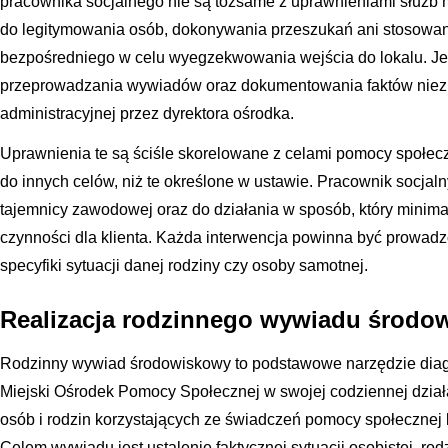
pracownika socjalnego nie są tożsame z uprawnieniami służb
do legitymowania osób, dokonywania przeszukań ani stosowa
bezpośredniego w celu wyegzekwowania wejścia do lokalu. Jeg
przeprowadzania wywiadów oraz dokumentowania faktów niez
administracyjnej przez dyrektora ośrodka.
Uprawnienia te są ściśle skorelowane z celami pomocy społec
do innych celów, niż te określone w ustawie. Pracownik socja
tajemnicy zawodowej oraz do działania w sposób, który minim
czynności dla klienta. Każda interwencja powinna być prowadz
specyfiki sytuacji danej rodziny czy osoby samotnej.
Realizacja rodzinnego wywiadu środ
Rodzinny wywiad środowiskowy to podstawowe narzędzie diagn
Miejski Ośrodek Pomocy Społecznej w swojej codziennej dział
osób i rodzin korzystających ze świadczeń pomocy społecznej l
Celem wywiadu jest ustalenie faktycznej sytuacji osobistej, ro