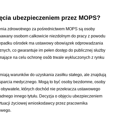
bjęcia ubezpieczeniem przez MOPS?
enia zdrowotnego za pośrednictwem MOPS są osoby
rzyznawany osobom całkowicie niezdolnym do pracy z powodu
rzypadku ośrodek ma ustawowy obowiązek odprowadzania
nych, co gwarantuje im pełen dostęp do publicznej służby
mające na celu ochronę osób trwale wykluczonych z rynku
ełniają warunków do uzyskania zasiłku stałego, ale znajdują
wsparcia medycznego. Mogą to być osoby bezdomne, osoby
 obywatele, których dochód nie przekracza ustawowego
żadnego innego tytułu. Decyzja o objęciu ubezpieczeniem
ytuacji życiowej wnioskodawcy przez pracownika
owego.