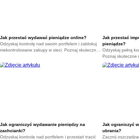
Jak przestać wydawać pieniądze online?
Jak przestać im
Odzyskaj kontrolę nad swoim portfelem i zablokuj
pieniądze?
niekontrolowane zakupy w sieci. Poznaj skuteczne
Odzyskaj pełną ko
metody na powstrzymanie odruchu klikania
Poznaj skuteczne
przycisku kup teraz.
nagłych zakupów. 
oszczędności już t
Jak ograniczyć wydawanie pieniędzy na
Jak ograniczyć w
zachcianki?
ubrania?
Odzyskaj kontrolę nad portfelem i przestań tracić
Zacznij oszczędzać