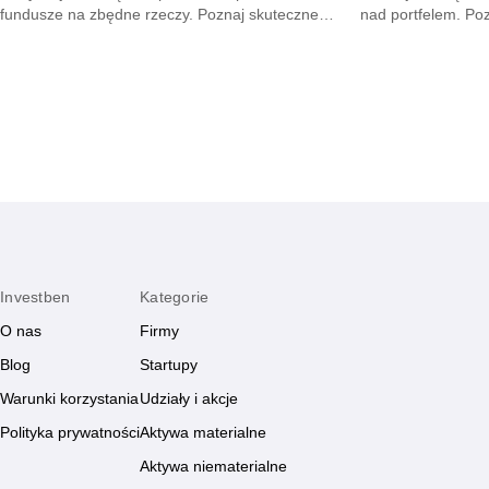
fundusze na zbędne rzeczy. Poznaj skuteczne
nad portfelem. Po
metody na opanowanie pokus oraz budowę
mniejsze wydatki 
mądrych nawyków.
zyskają.
Investben
Kategorie
O nas
Firmy
Blog
Startupy
Warunki korzystania
Udziały i akcje
Polityka prywatności
Aktywa materialne
Aktywa niematerialne