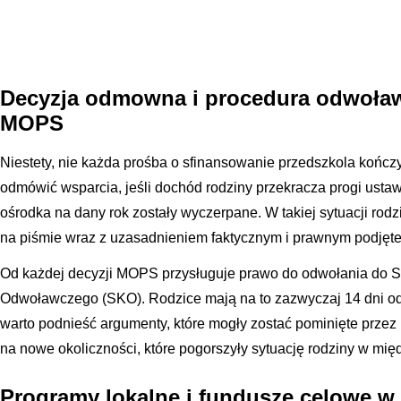
Decyzja odmowna i procedura odwoła
MOPS
Niestety, nie każda prośba o sfinansowanie przedszkola końc
odmówić wsparcia, jeśli dochód rodziny przekracza progi usta
ośrodka na dany rok zostały wyczerpane. W takiej sytuacji rodz
na piśmie wraz z uzasadnieniem faktycznym i prawnym podjęteg
Od każdej decyzji MOPS przysługuje prawo do odwołania do
Odwoławczego (SKO). Rodzice mają na to zazwyczaj 14 dni od
warto podnieść argumenty, które mogły zostać pominięte przez
na nowe okoliczności, które pogorszyły sytuację rodziny w mię
Programy lokalne i fundusze celowe w