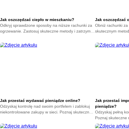
Jak oszczędzać ciepło w mieszkaniu?
Jak oszczędzać 
Odkryj sprawdzone sposoby na niższe rachunki za
Obniż rachunki za 
ogrzewanie. Zastosuj skuteczne metody i zatrzymaj
skutecznym metod
ciepło w swoim domu. Zacznij oszczędzać już teraz.
na zatrzymanie ene
oszczędzać już ter
Jak przestać wydawać pieniądze online?
Jak przestać im
Odzyskaj kontrolę nad swoim portfelem i zablokuj
pieniądze?
niekontrolowane zakupy w sieci. Poznaj skuteczne
Odzyskaj pełną ko
metody na powstrzymanie odruchu klikania
Poznaj skuteczne
przycisku kup teraz.
nagłych zakupów. 