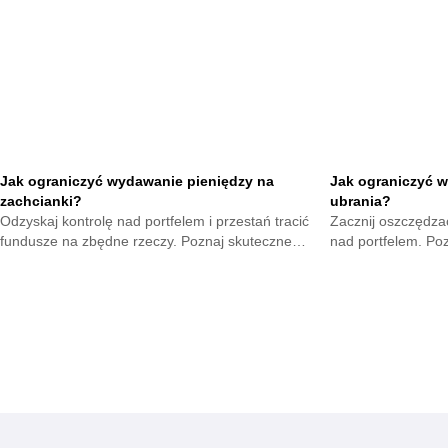
oszczędności już t
Jak ograniczyć wydawanie pieniędzy na
Jak ograniczyć w
zachcianki?
ubrania?
Odzyskaj kontrolę nad portfelem i przestań tracić
Zacznij oszczędzać
fundusze na zbędne rzeczy. Poznaj skuteczne
nad portfelem. Po
metody na opanowanie pokus oraz budowę
mniejsze wydatki 
mądrych nawyków.
zyskają.