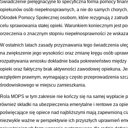
Świadczenie pielęgnacyjne to specyficzna forma pomocy finans
opiekunów osób niepełnosprawnych, a nie do samych chorych. 
Ośrodek Pomocy Społecznej osobom, które rezygnują z zatrudn
celu sprawowania stałej opieki. Warunkiem koniecznym jest p
orzeczenia o znacznym stopniu niepełnosprawności ze wskazan
W ostatnich latach zasady przyznawania tego świadczenia ul
na zwiększenie jego wysokości oraz zmianę kręgu osób upra
rozpatrywania wniosku dokładnie bada pokrewieństwo międz
opieki oraz faktyczny brak aktywności zawodowej opiekuna. Je
względem prawnym, wymagający często przeprowadzenia sz
środowiskowego w miejscu zamieszkania.
Rola MOPS w tym zakresie nie kończy się na samej wypłacie p
również składki na ubezpieczenia emerytalne i rentowe za opi
poświęcające się opiece nad najbliższymi mają zapewnioną ci
niezwykle ważne w perspektywie ich przyszłych uprawnień emer