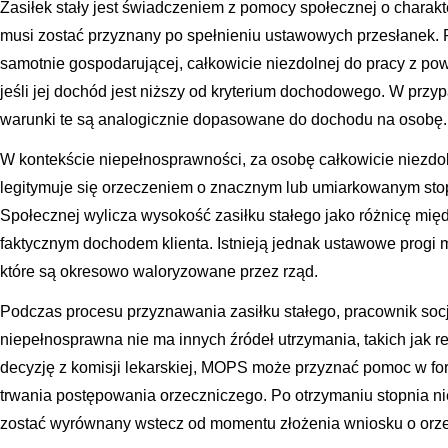
Zasiłek stały jest świadczeniem z pomocy społecznej o charak
musi zostać przyznany po spełnieniu ustawowych przesłanek. P
samotnie gospodarującej, całkowicie niezdolnej do pracy z po
jeśli jej dochód jest niższy od kryterium dochodowego. W przy
warunki te są analogicznie dopasowane do dochodu na osobę.
W kontekście niepełnosprawności, za osobę całkowicie niezdol
legitymuje się orzeczeniem o znacznym lub umiarkowanym sto
Społecznej wylicza wysokość zasiłku stałego jako różnicę mi
faktycznym dochodem klienta. Istnieją jednak ustawowe progi 
które są okresowo waloryzowane przez rząd.
Podczas procesu przyznawania zasiłku stałego, pracownik socj
niepełnosprawna nie ma innych źródeł utrzymania, takich jak re
decyzję z komisji lekarskiej, MOPS może przyznać pomoc w fo
trwania postępowania orzeczniczego. Po otrzymaniu stopnia ni
zostać wyrównany wstecz od momentu złożenia wniosku o orze