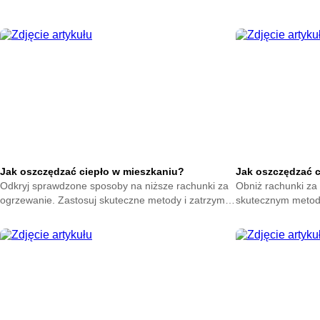
Jak oszczędzać ciepło w mieszkaniu?
Jak oszczędzać 
Odkryj sprawdzone sposoby na niższe rachunki za
Obniż rachunki za 
ogrzewanie. Zastosuj skuteczne metody i zatrzymaj
skutecznym metod
ciepło w swoim domu. Zacznij oszczędzać już teraz.
na zatrzymanie ene
oszczędzać już ter