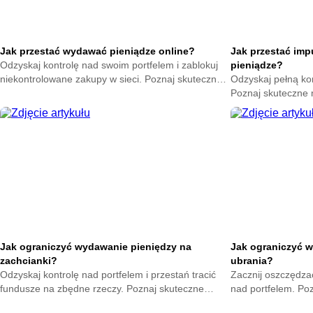
Jak przestać wydawać pieniądze online?
Jak przestać im
Odzyskaj kontrolę nad swoim portfelem i zablokuj
pieniądze?
niekontrolowane zakupy w sieci. Poznaj skuteczne
Odzyskaj pełną ko
metody na powstrzymanie odruchu klikania
Poznaj skuteczne
przycisku kup teraz.
nagłych zakupów. 
oszczędności już t
Jak ograniczyć wydawanie pieniędzy na
Jak ograniczyć w
zachcianki?
ubrania?
Odzyskaj kontrolę nad portfelem i przestań tracić
Zacznij oszczędzać
fundusze na zbędne rzeczy. Poznaj skuteczne
nad portfelem. Po
metody na opanowanie pokus oraz budowę
mniejsze wydatki 