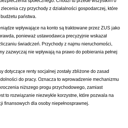
ubezpieczenia społecznego. Chodzi tu przede wszystkim o
ecenia czy przychody z działalności gospodarczej, które
o budżetu państwa.
eniądze wpływające na konto są traktowane przez ZUS jako
ieprawda, ponieważ ustawodawca precyzyjnie wskazał
ozliczaniu świadczeń. Przychody z najmu nieruchomości,
iny zazwyczaj nie wpływają na prawo do pobierania pełnej
y dotyczące renty socjalnej zostały zbliżone do zasad
iezdolności do pracy. Oznacza to wprowadzenie mechanizmu
ekroczenia niższego progu przychodowego, zamiast
st to rozwiązanie niezwykle korzystne, które pozwala na
ji finansowych dla osoby niepełnosprawnej.