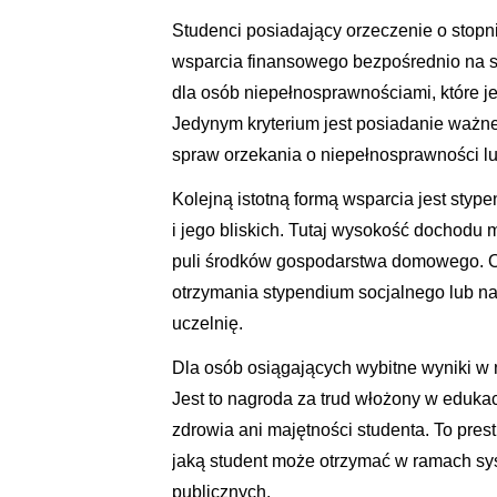
Studenci posiadający orzeczenie o stopn
wsparcia finansowego bezpośrednio na s
dla osób niepełnosprawnościami, które j
Jedynym kryterium jest posiadanie ważn
spraw orzekania o niepełnosprawności l
Kolejną istotną formą wsparcia jest stype
i jego bliskich. Tutaj wysokość dochodu 
puli środków gospodarstwa domowego. Oz
otrzymania stypendium socjalnego lub n
uczelnię.
Dla osób osiągających wybitne wyniki w n
Jest to nagroda za trud włożony w eduka
zdrowia ani majętności studenta. To pres
jaką student może otrzymać w ramach sy
publicznych.