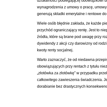
działalności podlegającej obowiązkowi 
wynagrodzenia z umowy o pracę, umowy zl
generują składki emerytalne i rentowe d
Wiele osób błędnie zakłada, że każde pi
przychód ograniczający rentę. Jest to n
źródła, które są brane pod uwagę przy r
dywidendy z akcji czy darowizny od rodz
kwoty renty socjalnej.
Warto zaznaczyć, że od niedawna przepis
obowiązujących przy rentach z tytułu n
„złotówka za złotówkę” w przypadku prz
całkowitego zawieszenia świadczenia. Je
dorabianie bez drastycznych konsekwenc