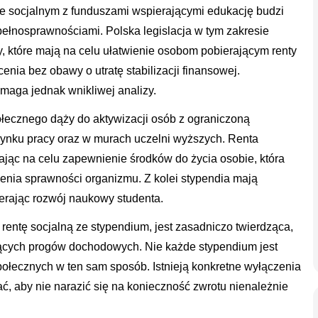
ze socjalnym z funduszami wspierającymi edukację budzi
pełnosprawnościami. Polska legislacja w tym zakresie
ny, które mają na celu ułatwienie osobom pobierającym renty
nia bez obawy o utratę stabilizacji finansowej.
ga jednak wnikliwej analizy.
ecznego dąży do aktywizacji osób z ograniczoną
rynku pracy oraz w murach uczelni wyższych. Renta
ając na celu zapewnienie środków do życia osobie, która
zenia sprawności organizmu. Z kolei stypendia mają
ierając rozwój naukowy studenta.
rentę socjalną ze stypendium, jest zasadniczo twierdząca,
zących progów dochodowych. Nie każde stypendium jest
ołecznych w ten sam sposób. Istnieją konkretne wyłączenia
ętać, aby nie narazić się na konieczność zwrotu nienależnie