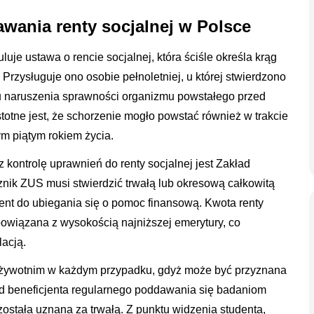
wania renty socjalnej w Polsce
uje ustawa o rencie socjalnej, która ściśle określa krąg
rzysługuje ono osobie pełnoletniej, u której stwierdzono
u naruszenia sprawności organizmu powstałego przed
totne jest, że schorzenie mogło powstać również w trakcie
m piątym rokiem życia.
 kontrolę uprawnień do renty socjalnej jest Zakład
nik ZUS musi stwierdzić trwałą lub okresową całkowitą
ent do ubiegania się o pomoc finansową. Kwota renty
powiązana z wysokością najniższej emerytury, co
lacją.
dożywotnim w każdym przypadku, gdyż może być przyznana
d beneficjenta regularnego poddawania się badaniom
została uznana za trwałą. Z punktu widzenia studenta,