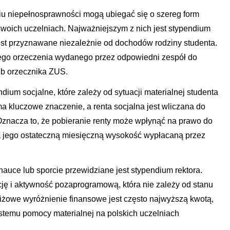
iu niepełnosprawności mogą ubiegać się o szereg form
woich uczelniach. Najważniejszym z nich jest stypendium
est przyznawane niezależnie od dochodów rodziny studenta.
ego orzeczenia wydanego przez odpowiedni zespół do
ub orzecznika ZUS.
ndium socjalne, które zależy od sytuacji materialnej studenta
ma kluczowe znaczenie, a renta socjalna jest wliczana do
nacza to, że pobieranie renty może wpłynąć na prawo do
a jego ostateczną miesięczną wysokość wypłacaną przez
auce lub sporcie przewidziane jest stypendium rektora.
cję i aktywność pozaprogramową, która nie zależy od stanu
tiżowe wyróżnienie finansowe jest często najwyższą kwotą,
stemu pomocy materialnej na polskich uczelniach