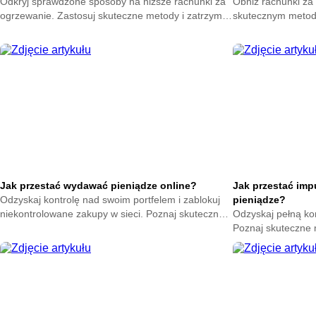
Odkryj sprawdzone sposoby na niższe rachunki za
Obniż rachunki za 
ogrzewanie. Zastosuj skuteczne metody i zatrzymaj
skutecznym metod
ciepło w swoim domu. Zacznij oszczędzać już teraz.
na zatrzymanie ene
oszczędzać już ter
Jak przestać wydawać pieniądze online?
Jak przestać im
Odzyskaj kontrolę nad swoim portfelem i zablokuj
pieniądze?
niekontrolowane zakupy w sieci. Poznaj skuteczne
Odzyskaj pełną ko
metody na powstrzymanie odruchu klikania
Poznaj skuteczne
przycisku kup teraz.
nagłych zakupów. 
oszczędności już t