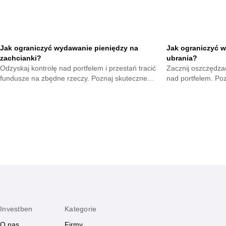
Jak ograniczyć wydawanie pieniędzy na
Jak ograniczyć w
zachcianki?
ubrania?
Odzyskaj kontrolę nad portfelem i przestań tracić
Zacznij oszczędzać
fundusze na zbędne rzeczy. Poznaj skuteczne
nad portfelem. Po
metody na opanowanie pokus oraz budowę
mniejsze wydatki 
mądrych nawyków.
zyskają.
Investben
Kategorie
O nas
Firmy