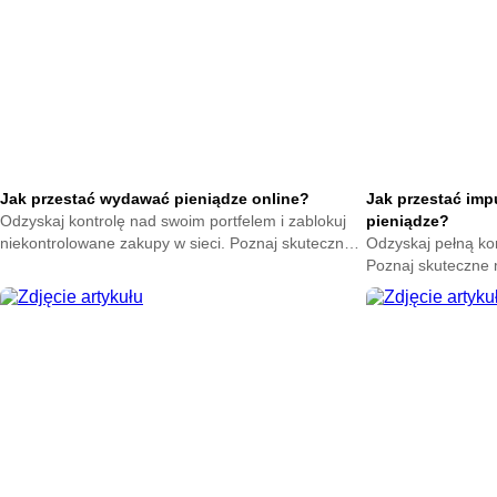
Jak przestać wydawać pieniądze online?
Jak przestać im
Odzyskaj kontrolę nad swoim portfelem i zablokuj
pieniądze?
niekontrolowane zakupy w sieci. Poznaj skuteczne
Odzyskaj pełną ko
metody na powstrzymanie odruchu klikania
Poznaj skuteczne
przycisku kup teraz.
nagłych zakupów. 
oszczędności już t