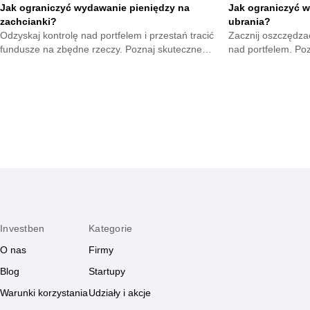
Jak ograniczyć wydawanie pieniędzy na
Jak ograniczyć w
zachcianki?
ubrania?
Odzyskaj kontrolę nad portfelem i przestań tracić
Zacznij oszczędzać
fundusze na zbędne rzeczy. Poznaj skuteczne
nad portfelem. Po
metody na opanowanie pokus oraz budowę
mniejsze wydatki 
mądrych nawyków.
zyskają.
Investben
Kategorie
O nas
Firmy
Blog
Startupy
Warunki korzystania
Udziały i akcje