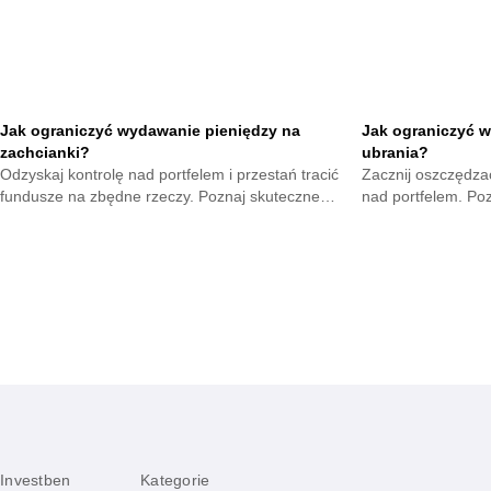
Jak ograniczyć wydawanie pieniędzy na
Jak ograniczyć w
zachcianki?
ubrania?
Odzyskaj kontrolę nad portfelem i przestań tracić
Zacznij oszczędzać
fundusze na zbędne rzeczy. Poznaj skuteczne
nad portfelem. Po
metody na opanowanie pokus oraz budowę
mniejsze wydatki 
mądrych nawyków.
zyskają.
Investben
Kategorie