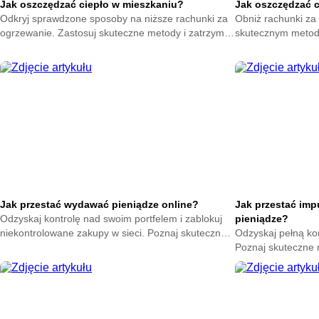
Jak oszczędzać ciepło w mieszkaniu?
Jak oszczędzać 
Odkryj sprawdzone sposoby na niższe rachunki za
Obniż rachunki za 
ogrzewanie. Zastosuj skuteczne metody i zatrzymaj
skutecznym metod
ciepło w swoim domu. Zacznij oszczędzać już teraz.
na zatrzymanie ene
oszczędzać już ter
Jak przestać wydawać pieniądze online?
Jak przestać im
Odzyskaj kontrolę nad swoim portfelem i zablokuj
pieniądze?
niekontrolowane zakupy w sieci. Poznaj skuteczne
Odzyskaj pełną ko
metody na powstrzymanie odruchu klikania
Poznaj skuteczne
przycisku kup teraz.
nagłych zakupów. 
oszczędności już t