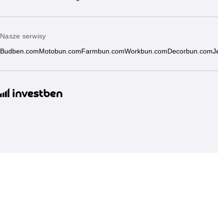
Nasze serwisy
Budben.com
Motobun.com
Farmbun.com
Workbun.com
Decorbun.com
J