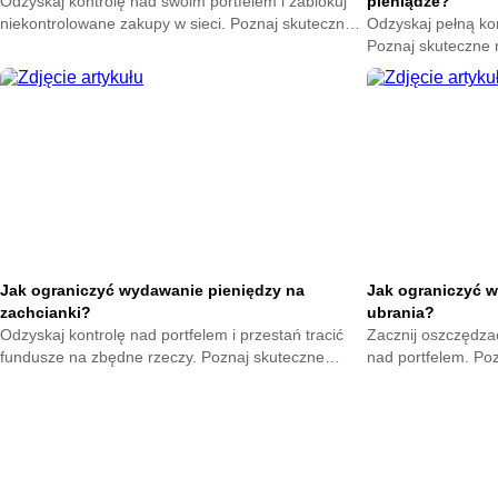
Odzyskaj kontrolę nad swoim portfelem i zablokuj
pieniądze?
niekontrolowane zakupy w sieci. Poznaj skuteczne
Odzyskaj pełną ko
metody na powstrzymanie odruchu klikania
Poznaj skuteczne
przycisku kup teraz.
nagłych zakupów. 
oszczędności już t
Jak ograniczyć wydawanie pieniędzy na
Jak ograniczyć w
zachcianki?
ubrania?
Odzyskaj kontrolę nad portfelem i przestań tracić
Zacznij oszczędzać
fundusze na zbędne rzeczy. Poznaj skuteczne
nad portfelem. Po
metody na opanowanie pokus oraz budowę
mniejsze wydatki 
mądrych nawyków.
zyskają.