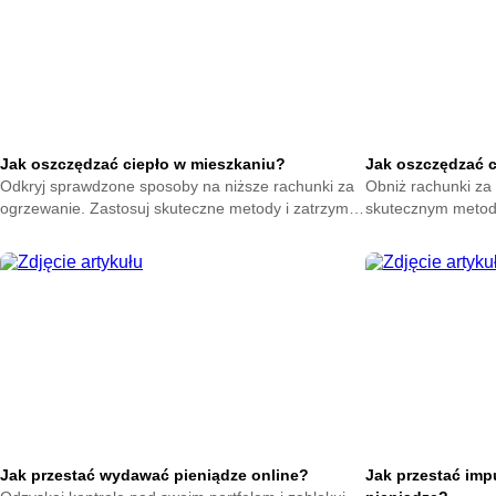
Jak oszczędzać ciepło w mieszkaniu?
Jak oszczędzać 
Odkryj sprawdzone sposoby na niższe rachunki za
Obniż rachunki za 
ogrzewanie. Zastosuj skuteczne metody i zatrzymaj
skutecznym metod
ciepło w swoim domu. Zacznij oszczędzać już teraz.
na zatrzymanie ene
oszczędzać już ter
Jak przestać wydawać pieniądze online?
Jak przestać im