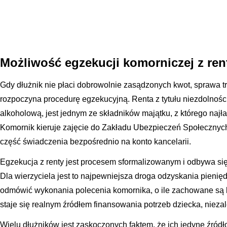
Możliwość egzekucji komorniczej z re
Gdy dłużnik nie płaci dobrowolnie zasądzonych kwot, sprawa t
rozpoczyna procedurę egzekucyjną. Renta z tytułu niezdolnośc
alkoholową, jest jednym ze składników majątku, z którego najła
Komornik kieruje zajęcie do Zakładu Ubezpieczeń Społecznyc
część świadczenia bezpośrednio na konto kancelarii.
Egzekucja z renty jest procesem sformalizowanym i odbywa si
Dla wierzyciela jest to najpewniejsza droga odzyskania pieni
odmówić wykonania polecenia komornika, o ile zachowane są li
staje się realnym źródłem finansowania potrzeb dziecka, nieza
Wielu dłużników jest zaskoczonych faktem, że ich jedyne źród