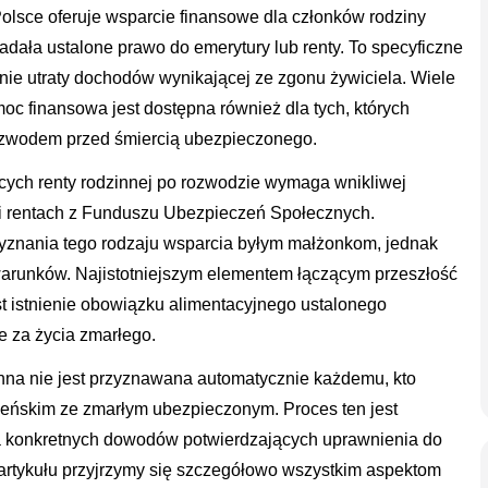
lsce oferuje wsparcie finansowe dla członków rodziny
iadała ustalone prawo do emerytury lub renty. To specyficzne
e utraty dochodów wynikającej ze zgonu żywiciela. Wiele
oc finansowa jest dostępna również dla tych, których
ozwodem przed śmiercią ubezpieczonego.
cych renty rodzinnej po rozwodzie wymaga wnikliwej
 i rentach z Funduszu Ubezpieczeń Społecznych.
yznania tego rodzaju wsparcia byłym małżonkom, jednak
warunków. Najistotniejszym elementem łączącym przeszłość
t istnienie obowiązku alimentacyjnego ustalonego
 za życia zmarłego.
nna nie jest przyznawana automatycznie każdemu, kto
eńskim ze zmarłym ubezpieczonym. Proces ten jest
 konkretnych dowodów potwierdzających uprawnienia do
artykułu przyjrzymy się szczegółowo wszystkim aspektom