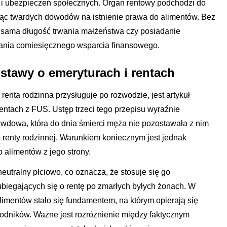
i ubezpieczeń społecznych. Organ rentowy podchodzi do
jąc twardych dowodów na istnienie prawa do alimentów. Bez
 sama długość trwania małżeństwa czy posiadanie
kania comiesięcznego wsparcia finansowego.
ustawy o emeryturach i rentach
enta rodzinna przysługuje po rozwodzie, jest artykuł
entach z FUS. Ustęp trzeci tego przepisu wyraźnie
wdowa, która do dnia śmierci męża nie pozostawała z nim
renty rodzinnej. Warunkiem koniecznym jest jednak
 alimentów z jego strony.
eutralny płciowo, co oznacza, że stosuje się go
biegających się o rentę po zmarłych byłych żonach. W
limentów stało się fundamentem, na którym opierają się
dników. Ważne jest rozróżnienie między faktycznym