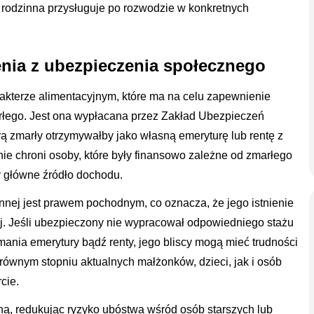
a rodzinna przysługuje po rozwodzie w konkretnych
enia z ubezpieczenia społecznego
akterze alimentacyjnym, które ma na celu zapewnienie
łego. Jest ona wypłacana przez Zakład Ubezpieczeń
rą zmarły otrzymywałby jako własną emeryturę lub rentę z
anie chroni osoby, które były finansowo zależne od zmarłego
ły główne źródło dochodu.
innej jest prawem pochodnym, co oznacza, że jego istnienie
j. Jeśli ubezpieczony nie wypracował odpowiedniego stażu
mania emerytury bądź renty, jego bliscy mogą mieć trudności
równym stopniu aktualnych małżonków, dzieci, jak i osób
cie.
zną, redukując ryzyko ubóstwa wśród osób starszych lub