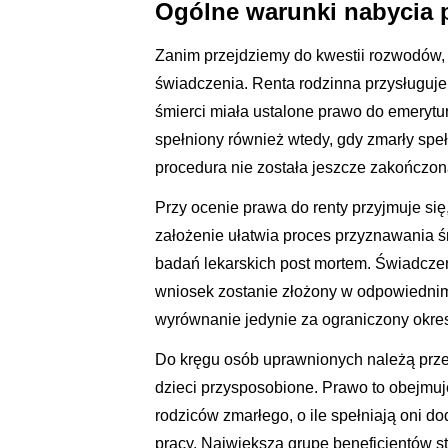
Ogólne warunki nabycia p
Zanim przejdziemy do kwestii rozwodów,
świadczenia. Renta rodzinna przysługuje
śmierci miała ustalone prawo do emerytury
spełniony również wtedy, gdy zmarły spe
procedura nie została jeszcze zakończon
Przy ocenie prawa do renty przyjmuje się
założenie ułatwia proces przyznawania 
badań lekarskich post mortem. Świadczen
wniosek zostanie złożony w odpowiedni
wyrównanie jedynie za ograniczony okre
Do kręgu osób uprawnionych należą prze
dzieci przysposobione. Prawo to obejmuj
rodziców zmarłego, o ile spełniają oni d
pracy. Największą grupę beneficjentów 