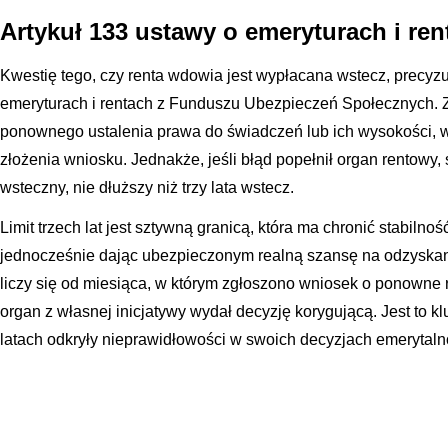
Artykuł 133 ustawy o emeryturach i re
Kwestię tego, czy renta wdowia jest wypłacana wstecz, precyz
emeryturach i rentach z Funduszu Ubezpieczeń Społecznych. Z
ponownego ustalenia prawa do świadczeń lub ich wysokości, w
złożenia wniosku. Jednakże, jeśli błąd popełnił organ rentowy,
wsteczny, nie dłuższy niż trzy lata wstecz.
Limit trzech lat jest sztywną granicą, która ma chronić stabil
jednocześnie dając ubezpieczonym realną szansę na odzyskani
liczy się od miesiąca, w którym zgłoszono wniosek o ponowne 
organ z własnej inicjatywy wydał decyzję korygującą. Jest to k
latach odkryły nieprawidłowości w swoich decyzjach emerytaln