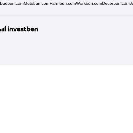
Budben.com
Motobun.com
Farmbun.com
Workbun.com
Decorbun.com
J