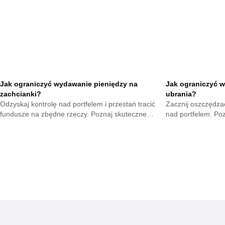
Jak ograniczyć wydawanie pieniędzy na
Jak ograniczyć w
zachcianki?
ubrania?
Odzyskaj kontrolę nad portfelem i przestań tracić
Zacznij oszczędzać
fundusze na zbędne rzeczy. Poznaj skuteczne
nad portfelem. Po
metody na opanowanie pokus oraz budowę
mniejsze wydatki 
mądrych nawyków.
zyskają.