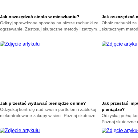
Jak oszczędzać ciepło w mieszkaniu?
Jak oszczędzać 
Odkryj sprawdzone sposoby na niższe rachunki za
Obniż rachunki za 
ogrzewanie. Zastosuj skuteczne metody i zatrzymaj
skutecznym metod
ciepło w swoim domu. Zacznij oszczędzać już teraz.
na zatrzymanie ene
oszczędzać już ter
Jak przestać wydawać pieniądze online?
Jak przestać im
Odzyskaj kontrolę nad swoim portfelem i zablokuj
pieniądze?
niekontrolowane zakupy w sieci. Poznaj skuteczne
Odzyskaj pełną ko
metody na powstrzymanie odruchu klikania
Poznaj skuteczne
przycisku kup teraz.
nagłych zakupów. 
oszczędności już t