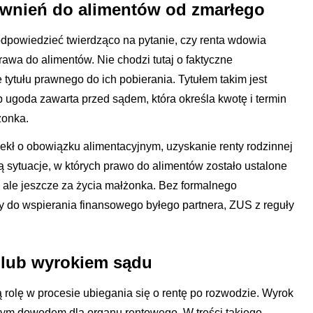
wnień do alimentów od zmarłego
dpowiedzieć twierdząco na pytanie, czy renta wdowia
prawa do alimentów. Nie chodzi tutaj o faktyczne
 tytułu prawnego do ich pobierania. Tytułem takim jest
ugoda zawarta przed sądem, która określa kwotę i termin
żonka.
kł o obowiązku alimentacyjnym, uzyskanie renty rodzinnej
ą sytuacje, w których prawo do alimentów zostało ustalone
 ale jeszcze za życia małżonka. Bez formalnego
y do wspierania finansowego byłego partnera, ZUS z reguły
 lub wyrokiem sądu
olę w procesie ubiegania się o rentę po rozwodzie. Wyrok
jszym dowodem dla organu rentowego. W treści takiego