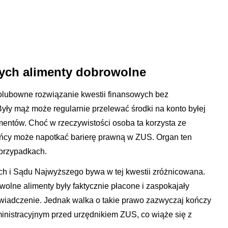
cych alimenty dobrowolne
polubowne rozwiązanie kwestii finansowych bez
ły mąż może regularnie przelewać środki na konto byłej
mentów. Choć w rzeczywistości osoba ta korzysta ze
yńcy może napotkać barierę prawną w ZUS. Organ ten
 przypadkach.
ch i Sądu Najwyższego bywa w tej kwestii zróżnicowana.
owolne alimenty były faktycznie płacone i zaspokajały
świadczenie. Jednak walka o takie prawo zazwyczaj kończy
ministracyjnym przed urzędnikiem ZUS, co wiąże się z