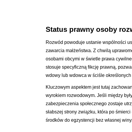
Status prawny osoby roz
Rozwód powoduje ustanie wspólności us
zawarcia małżeństwa. Z chwilą uprawomoc
osobami obcymi w świetle prawa cywilne
stosuje specyficzną fikcję prawną, pozw
wdowy lub wdowca w ściśle określonych
Kluczowym aspektem jest tutaj zachowan
wyrokiem rozwodowym. Jeśli między byłym
zabezpieczenia społecznego zostaje utr
słabszej strony związku, która po śmier
środków do egzystencji bez własnej winy