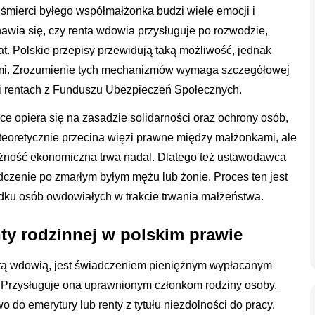
śmierci byłego współmałżonka budzi wiele emocji i
awia się, czy renta wdowia przysługuje po rozwodzie,
t. Polskie przepisy przewidują taką możliwość, jednak
jami. Zrozumienie tych mechanizmów wymaga szczegółowej
 i rentach z Funduszu Ubezpieczeń Społecznych.
 opiera się na zasadzie solidarności oraz ochrony osób,
 teoretycznie przecina więzi prawne między małżonkami, ale
leżność ekonomiczna trwa nadal. Dlatego też ustawodawca
dczenie po zmarłym byłym mężu lub żonie. Proces ten jest
adku osób owdowiałych w trakcie trwania małżeństwa.
ty rodzinnej w polskim prawie
ntą wdowią, jest świadczeniem pieniężnym wypłacanym
 Przysługuje ona uprawnionym członkom rodziny osoby,
wo do emerytury lub renty z tytułu niezdolności do pracy.