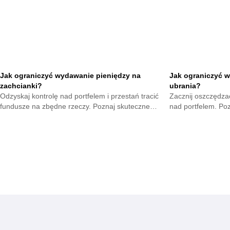
Jak ograniczyć wydawanie pieniędzy na
Jak ograniczyć w
zachcianki?
ubrania?
Odzyskaj kontrolę nad portfelem i przestań tracić
Zacznij oszczędzać
fundusze na zbędne rzeczy. Poznaj skuteczne
nad portfelem. Po
metody na opanowanie pokus oraz budowę
mniejsze wydatki 
mądrych nawyków.
zyskają.