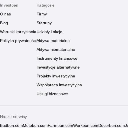
Investben
Kategorie
O nas
Firmy
Blog
Startupy
Warunki korzystania
Udziały i akcje
Polityka prywatności
Aktywa materialne
Aktywa niematerialne
Instrumenty finansowe
Inwestycje alternatywne
Projekty inwestycyjne
Współpraca inwestycyjna
Usługi biznesowe
Nasze serwisy
Budben.com
Motobun.com
Farmbun.com
Workbun.com
Decorbun.com
J