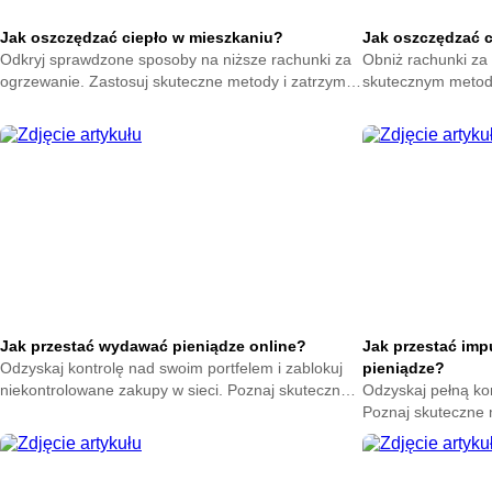
Jak oszczędzać ciepło w mieszkaniu?
Jak oszczędzać 
Odkryj sprawdzone sposoby na niższe rachunki za
Obniż rachunki za 
ogrzewanie. Zastosuj skuteczne metody i zatrzymaj
skutecznym metod
ciepło w swoim domu. Zacznij oszczędzać już teraz.
na zatrzymanie ene
oszczędzać już ter
Jak przestać wydawać pieniądze online?
Jak przestać im
Odzyskaj kontrolę nad swoim portfelem i zablokuj
pieniądze?
niekontrolowane zakupy w sieci. Poznaj skuteczne
Odzyskaj pełną ko
metody na powstrzymanie odruchu klikania
Poznaj skuteczne
przycisku kup teraz.
nagłych zakupów. 
oszczędności już t