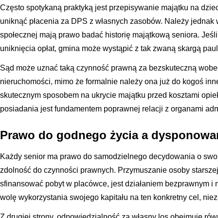
Często spotykaną praktyką jest przepisywanie majątku na dziec
uniknąć płacenia za DPS z własnych zasobów. Należy jednak 
społecznej mają prawo badać historię majątkową seniora. Jeśl
uniknięcia opłat, gmina może wystąpić z tak zwaną skargą paul
Sąd może uznać taką czynność prawną za bezskuteczną wobec
nieruchomości, mimo że formalnie należy ona już do kogoś inn
skutecznym sposobem na ukrycie majątku przed kosztami opie
posiadania jest fundamentem poprawnej relacji z organami admi
Prawo do godnego życia a dysponowa
Każdy senior ma prawo do samodzielnego decydowania o swoi
zdolność do czynności prawnych. Przymuszanie osoby starsze
sfinansować pobyt w placówce, jest działaniem bezprawnym i n
wolę wykorzystania swojego kapitału na ten konkretny cel, nie
Z drugiej strony, odpowiedzialność za własny los obejmuje ró