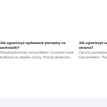
Jak ograniczyć wydawanie pieniędzy na
Jak ograniczyć w
zachcianki?
ubrania?
Odzyskaj kontrolę nad portfelem i przestań tracić
Zacznij oszczędzać
fundusze na zbędne rzeczy. Poznaj skuteczne
nad portfelem. Po
metody na opanowanie pokus oraz budowę
mniejsze wydatki 
mądrych nawyków.
zyskają.