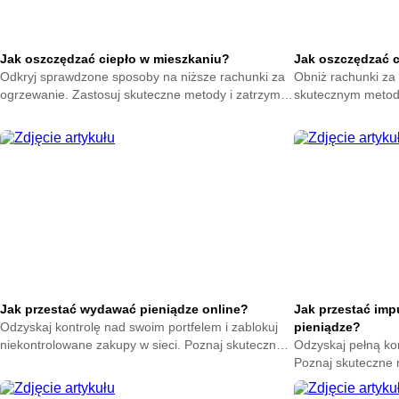
Jak oszczędzać ciepło w mieszkaniu?
Jak oszczędzać 
Odkryj sprawdzone sposoby na niższe rachunki za
Obniż rachunki za 
ogrzewanie. Zastosuj skuteczne metody i zatrzymaj
skutecznym metod
ciepło w swoim domu. Zacznij oszczędzać już teraz.
na zatrzymanie ene
oszczędzać już ter
Jak przestać wydawać pieniądze online?
Jak przestać im
Odzyskaj kontrolę nad swoim portfelem i zablokuj
pieniądze?
niekontrolowane zakupy w sieci. Poznaj skuteczne
Odzyskaj pełną ko
metody na powstrzymanie odruchu klikania
Poznaj skuteczne
przycisku kup teraz.
nagłych zakupów. 
oszczędności już t