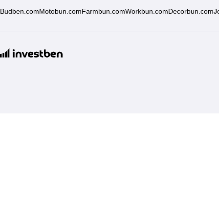
Budben.com
Motobun.com
Farmbun.com
Workbun.com
Decorbun.com
J