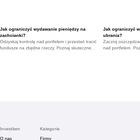
Jak ograniczyć wydawanie pieniędzy na
Jak ograniczyć w
zachcianki?
ubrania?
Odzyskaj kontrolę nad portfelem i przestań tracić
Zacznij oszczędzać
fundusze na zbędne rzeczy. Poznaj skuteczne
nad portfelem. Po
metody na opanowanie pokus oraz budowę
mniejsze wydatki 
mądrych nawyków.
zyskają.
Investben
Kategorie
O nas
Firmy