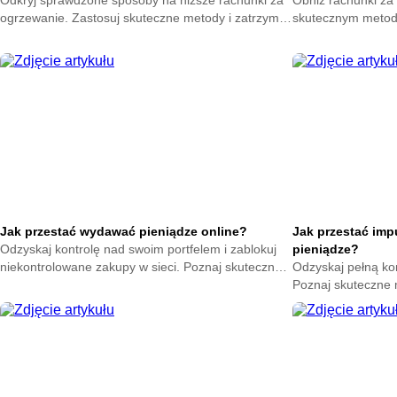
Odkryj sprawdzone sposoby na niższe rachunki za
Obniż rachunki za 
ogrzewanie. Zastosuj skuteczne metody i zatrzymaj
skutecznym metod
ciepło w swoim domu. Zacznij oszczędzać już teraz.
na zatrzymanie ene
oszczędzać już ter
Jak przestać wydawać pieniądze online?
Jak przestać im
Odzyskaj kontrolę nad swoim portfelem i zablokuj
pieniądze?
niekontrolowane zakupy w sieci. Poznaj skuteczne
Odzyskaj pełną ko
metody na powstrzymanie odruchu klikania
Poznaj skuteczne
przycisku kup teraz.
nagłych zakupów. 
oszczędności już t