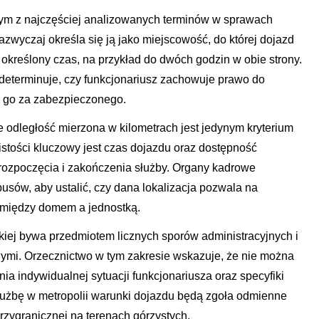
dnym z najczęściej analizowanych terminów w sprawach
wyczaj określa się ją jako miejscowość, do której dojazd
określony czas, na przykład do dwóch godzin w obie strony.
 determinuje, czy funkcjonariusz zachowuje prawo do
ę go za zabezpieczonego.
e odległość mierzona w kilometrach jest jedynym kryterium
stości kluczowy jest czas dojazdu oraz dostępność
ozpoczęcia i zakończenia służby. Organy kadrowe
busów, aby ustalić, czy dana lokalizacja pozwala na
 między domem a jednostką.
skiej bywa przedmiotem licznych sporów administracyjnych i
ymi. Orzecznictwo w tym zakresie wskazuje, że nie można
a indywidualnej sytuacji funkcjonariusza oraz specyfiki
użbę w metropolii warunki dojazdu będą zgoła odmienne
rzygranicznej na terenach górzystych.