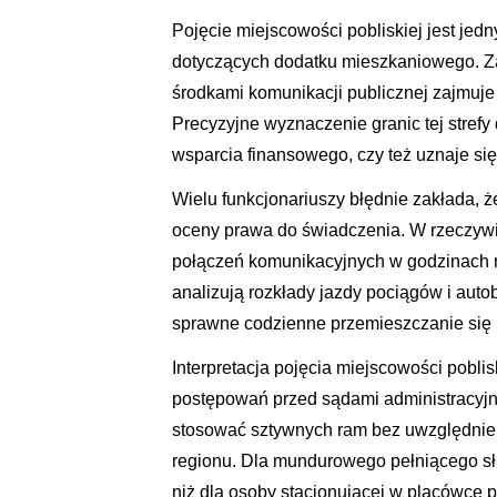
Pojęcie miejscowości pobliskiej jest je
dotyczących dodatku mieszkaniowego. Zaz
środkami komunikacji publicznej zajmuje 
Precyzyjne wyznaczenie granic tej strefy
wsparcia finansowego, czy też uznaje si
Wielu funkcjonariuszy błędnie zakłada, ż
oceny prawa do świadczenia. W rzeczywi
połączeń komunikacyjnych w godzinach r
analizują rozkłady jazdy pociągów i auto
sprawne codzienne przemieszczanie się
Interpretacja pojęcia miejscowości pobli
postępowań przed sądami administracyjn
stosować sztywnych ram bez uwzględnieni
regionu. Dla mundurowego pełniącego sł
niż dla osoby stacjonującej w placówce p