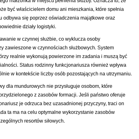
jego małżonka w miejscu pełnienia służby. Oznacza to, że
oże być właścicielem domu ani mieszkania, które spełnia
anu odbywa się poprzez oświadczenia majątkowe oraz
wiednie działy logistyki.
awanie w czynnej służbie, co wyklucza osoby
czy zawieszone w czynnościach służbowych. System
órzy realnie wykonują powierzone im zadania i muszą być
alności. Status rodzinny funkcjonariusza również wpływa
lnie w kontekście liczby osób pozostających na utrzymaniu.
owy dla mundurowych nie przysługuje osobom, które
przydzielonego z zasobów formacji. Jeśli państwo oferuje
nariusz je odrzuca bez uzasadnionej przyczyny, traci on
da ta ma na celu optymalne wykorzystanie zasobów
zególnych resortów siłowych.