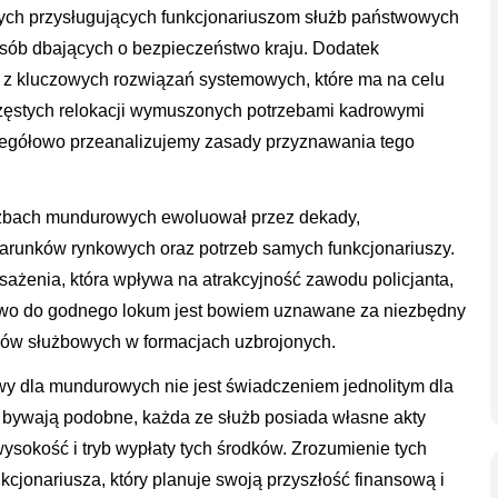
nych przysługujących funkcjonariuszom służb państwowych
 osób dbających o bezpieczeństwo kraju. Dodatek
z kluczowych rozwiązań systemowych, które ma na celu
zęstych relokacji wymuszonych potrzebami kadrowymi
zegółowo przeanalizujemy zasady przyznawania tego
żbach mundurowych ewoluował przez dekady,
warunków rynkowych oraz potrzeb samych funkcjonariuszy.
sażenia, która wpływa na atrakcyjność zawodu policjanta,
awo do godnego lokum jest bowiem uznawane za niezbędny
ków służbowych w formacjach uzbrojonych.
y dla mundurowych nie jest świadczeniem jednolitym dla
 bywają podobne, każda ze służb posiada własne akty
ysokość i tryb wypłaty tych środków. Zrozumienie tych
cjonariusza, który planuje swoją przyszłość finansową i