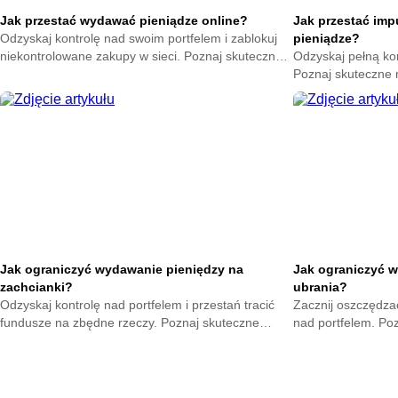
Jak przestać wydawać pieniądze online?
Jak przestać im
Odzyskaj kontrolę nad swoim portfelem i zablokuj
pieniądze?
niekontrolowane zakupy w sieci. Poznaj skuteczne
Odzyskaj pełną ko
metody na powstrzymanie odruchu klikania
Poznaj skuteczne
przycisku kup teraz.
nagłych zakupów. 
oszczędności już t
Jak ograniczyć wydawanie pieniędzy na
Jak ograniczyć w
zachcianki?
ubrania?
Odzyskaj kontrolę nad portfelem i przestań tracić
Zacznij oszczędzać
fundusze na zbędne rzeczy. Poznaj skuteczne
nad portfelem. Po
metody na opanowanie pokus oraz budowę
mniejsze wydatki 
mądrych nawyków.
zyskają.