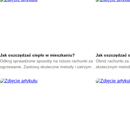
Jak oszczędzać ciepło w mieszkaniu?
Jak oszczędzać 
Odkryj sprawdzone sposoby na niższe rachunki za
Obniż rachunki za 
ogrzewanie. Zastosuj skuteczne metody i zatrzymaj
skutecznym metod
ciepło w swoim domu. Zacznij oszczędzać już teraz.
na zatrzymanie ene
oszczędzać już ter