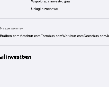
Współpraca inwestycyjna
Usługi biznesowe
Nasze serwisy
Budben.com
Motobun.com
Farmbun.com
Workbun.com
Decorbun.com
J