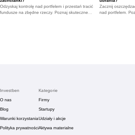
zachcianki?
ubrania?
Odzyskaj kontrolę nad portfelem i przestań tracić
Zacznij oszczędzać
fundusze na zbędne rzeczy. Poznaj skuteczne
nad portfelem. Po
metody na opanowanie pokus oraz budowę
mniejsze wydatki 
mądrych nawyków.
zyskają.
Investben
Kategorie
O nas
Firmy
Blog
Startupy
Warunki korzystania
Udziały i akcje
Polityka prywatności
Aktywa materialne