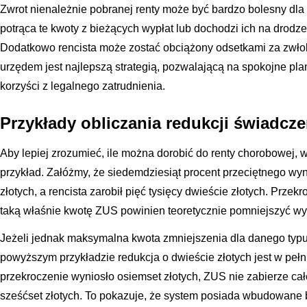
Zwrot nienależnie pobranej renty może być bardzo bolesny d
potrąca te kwoty z bieżących wypłat lub dochodzi ich na drodze
Dodatkowo rencista może zostać obciążony odsetkami za zwłok
urzędem jest najlepszą strategią, pozwalającą na spokojne pl
korzyści z legalnego zatrudnienia.
Przykłady obliczania redukcji świadcz
Aby lepiej zrozumieć, ile można dorobić do renty chorobowej, 
przykład. Załóżmy, że siedemdziesiąt procent przeciętnego wy
złotych, a rencista zarobił pięć tysięcy dwieście złotych. Przek
taką właśnie kwotę ZUS powinien teoretycznie pomniejszyć w
Jeżeli jednak maksymalna kwota zmniejszenia dla danego typu 
powyższym przykładzie redukcja o dwieście złotych jest w peł
przekroczenie wyniosło osiemset złotych, ZUS nie zabierze cał
sześćset złotych. To pokazuje, że system posiada wbudowane 