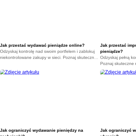
Jak przestać wydawać pieniądze online?
Jak przestać im
Odzyskaj kontrolę nad swoim portfelem i zablokuj
pieniądze?
niekontrolowane zakupy w sieci. Poznaj skuteczne
Odzyskaj pełną ko
metody na powstrzymanie odruchu klikania
Poznaj skuteczne
przycisku kup teraz.
nagłych zakupów. 
oszczędności już t
Jak ograniczyć wydawanie pieniędzy na
Jak ograniczyć w