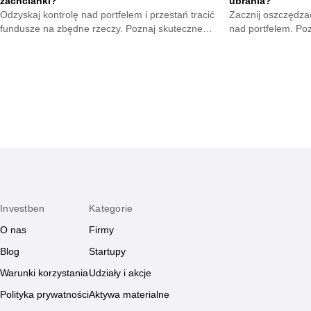
zachcianki?
ubrania?
Odzyskaj kontrolę nad portfelem i przestań tracić
Zacznij oszczędzać
fundusze na zbędne rzeczy. Poznaj skuteczne
nad portfelem. Po
metody na opanowanie pokus oraz budowę
mniejsze wydatki 
mądrych nawyków.
zyskają.
Investben
Kategorie
O nas
Firmy
Blog
Startupy
Warunki korzystania
Udziały i akcje
Polityka prywatności
Aktywa materialne