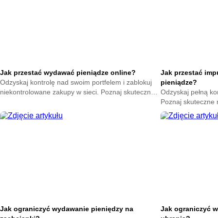
Jak przestać wydawać pieniądze online?
Jak przestać im
Odzyskaj kontrolę nad swoim portfelem i zablokuj
pieniądze?
niekontrolowane zakupy w sieci. Poznaj skuteczne
Odzyskaj pełną ko
metody na powstrzymanie odruchu klikania
Poznaj skuteczne
przycisku kup teraz.
nagłych zakupów. 
oszczędności już t
Jak ograniczyć wydawanie pieniędzy na
Jak ograniczyć w