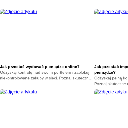
ciepło w swoim domu. Zacznij oszczędzać już teraz.
na zatrzymanie ene
oszczędzać już ter
Jak przestać wydawać pieniądze online?
Jak przestać im
Odzyskaj kontrolę nad swoim portfelem i zablokuj
pieniądze?
niekontrolowane zakupy w sieci. Poznaj skuteczne
Odzyskaj pełną ko
metody na powstrzymanie odruchu klikania
Poznaj skuteczne
przycisku kup teraz.
nagłych zakupów. 
oszczędności już t