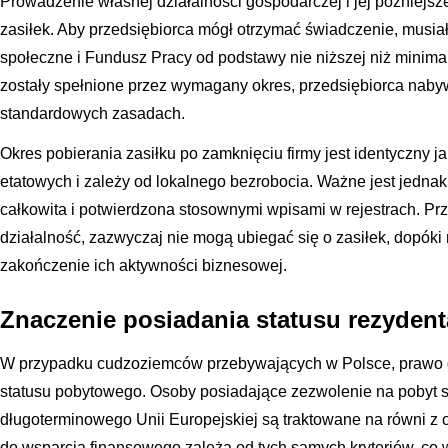
Prowadzenie własnej działalności gospodarczej i jej późniejsz
zasiłek. Aby przedsiębiorca mógł otrzymać świadczenie, musia
społeczne i Fundusz Pracy od podstawy nie niższej niż minima
zostały spełnione przez wymagany okres, przedsiębiorca naby
standardowych zasadach.
Okres pobierania zasiłku po zamknięciu firmy jest identyczny
etatowych i zależy od lokalnego bezrobocia. Ważne jest jednak,
całkowita i potwierdzona stosownymi wpisami w rejestrach. Prz
działalność, zazwyczaj nie mogą ubiegać się o zasiłek, dopóki n
zakończenie ich aktywności biznesowej.
Znaczenie posiadania statusu rezyden
W przypadku cudzoziemców przebywających w Polsce, prawo do
statusu pobytowego. Osoby posiadające zezwolenie na pobyt st
długoterminowego Unii Europejskiej są traktowane na równi z 
do wsparcia finansowego zależą od tych samych kryteriów, co