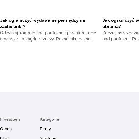
Jak ograniczyć wydawanie pieniędzy na
Jak ograniczyć w
zachcianki?
ubrania?
Odzyskaj kontrolę nad portfelem i przestań tracić
Zacznij oszczędzać
fundusze na zbędne rzeczy. Poznaj skuteczne
nad portfelem. Po
metody na opanowanie pokus oraz budowę
mniejsze wydatki 
mądrych nawyków.
zyskają.
Investben
Kategorie
O nas
Firmy
Blog
Startupy