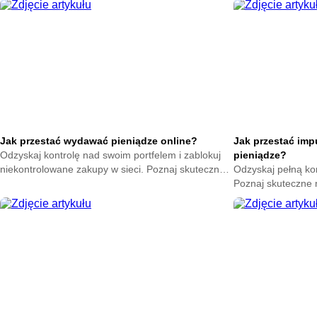
Jak przestać wydawać pieniądze online?
Jak przestać im
Odzyskaj kontrolę nad swoim portfelem i zablokuj
pieniądze?
niekontrolowane zakupy w sieci. Poznaj skuteczne
Odzyskaj pełną ko
metody na powstrzymanie odruchu klikania
Poznaj skuteczne
przycisku kup teraz.
nagłych zakupów. 
oszczędności już t