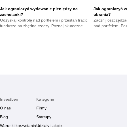
Jak ograniczyć wydawanie pieniędzy na
Jak ograniczyć w
zachcianki?
ubrania?
Odzyskaj kontrolę nad portfelem i przestań tracić
Zacznij oszczędzać
fundusze na zbędne rzeczy. Poznaj skuteczne
nad portfelem. Po
metody na opanowanie pokus oraz budowę
mniejsze wydatki 
mądrych nawyków.
zyskają.
Investben
Kategorie
O nas
Firmy
Blog
Startupy
Warunki korzystania
Udziały i akcje