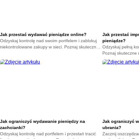
Jak przestać wydawać pieniądze online?
Jak przestać im
Odzyskaj kontrolę nad swoim portfelem i zablokuj
pieniądze?
niekontrolowane zakupy w sieci. Poznaj skuteczne
Odzyskaj pełną ko
metody na powstrzymanie odruchu klikania
Poznaj skuteczne
przycisku kup teraz.
nagłych zakupów. 
oszczędności już t
Jak ograniczyć wydawanie pieniędzy na
Jak ograniczyć w
zachcianki?
ubrania?
Odzyskaj kontrolę nad portfelem i przestań tracić
Zacznij oszczędzać