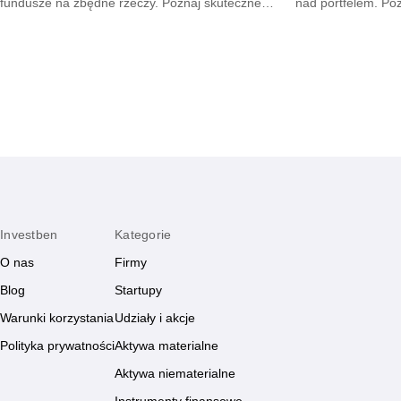
fundusze na zbędne rzeczy. Poznaj skuteczne
nad portfelem. Po
metody na opanowanie pokus oraz budowę
mniejsze wydatki 
mądrych nawyków.
zyskają.
Investben
Kategorie
O nas
Firmy
Blog
Startupy
Warunki korzystania
Udziały i akcje
Polityka prywatności
Aktywa materialne
Aktywa niematerialne