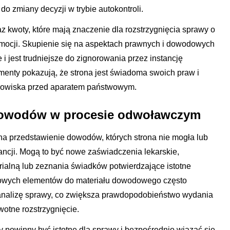
do zmiany decyzji w trybie autokontroli.
az kwoty, które mają znaczenie dla rozstrzygnięcia sprawy o
emocji. Skupienie się na aspektach prawnych i dowodowych
i jest trudniejsze do zignorowania przez instancję
nty pokazują, że strona jest świadoma swoich praw i
tanowiska przed aparatem państwowym.
dowodów w procesie odwoławczym
 przedstawienie dowodów, których strona nie mogła lub
ancji. Mogą to być nowe zaświadczenia lekarskie,
ialną lub zeznania świadków potwierdzające istotne
nowych elementów do materiału dowodowego często
nalizę sprawy, co zwiększa prawdopodobieństwo wydania
rwotne rozstrzygnięcie.
powinny być istotne dla sprawy i bezpośrednio wiązać się