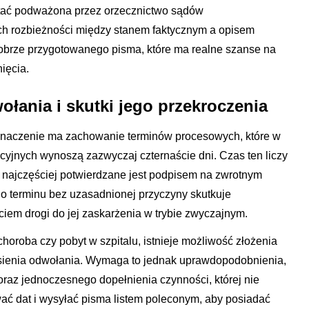
stać podważona przez orzecznictwo sądów
ch rozbieżności między stanem faktycznym a opisem
obrze przygotowanego pisma, które ma realne szanse na
ięcia.
ołania i skutki jego przekroczenia
naczenie ma zachowanie terminów procesowych, które w
cyjnych wynoszą zazwyczaj czternaście dni. Czas ten liczy
co najczęściej potwierdzane jest podpisem na zwrotnym
go terminu bez uzasadnionej przyczyny skutkuje
iem drogi do jej zaskarżenia w trybie zwyczajnym.
choroba czy pobyt w szpitalu, istnieje możliwość złożenia
sienia odwołania. Wymaga to jednak uprawdopodobnienia,
 oraz jednoczesnego dopełnienia czynności, której nie
ać dat i wysyłać pisma listem poleconym, aby posiadać