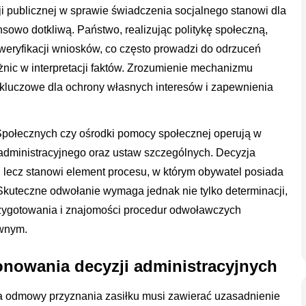
ji publicznej w sprawie świadczenia socjalnego stanowi dla
ansowo dotkliwą. Państwo, realizując politykę społeczną,
eryfikacji wniosków, co często prowadzi do odrzuceń
żnic w interpretacji faktów. Zrozumienie mechanizmu
t kluczowe dla ochrony własnych interesów i zapewnienia
 Społecznych czy ośrodki pomocy społecznej operują w
dministracyjnego oraz ustaw szczególnych. Decyzja
 lecz stanowi element procesu, w którym obywatel posiada
Skuteczne odwołanie wymaga jednak nie tylko determinacji,
zygotowania i znajomości procedur odwoławczych
awnym.
nowania decyzji administracyjnych
a odmowy przyznania zasiłku musi zawierać uzasadnienie