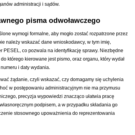
ganów administracji i sądów.
rawnego pisma odwoławczego
ślone wymogi formalne, aby mogło zostać rozpatrzone przez
ępie należy wskazać dane wnioskodawcy, w tym imię,
r PESEL, co pozwala na identyfikację sprawy. Niezbędne
 do którego kierowane jest pismo, oraz organu, który wydał
 numeru i daty wydania.
ować żądanie, czyli wskazać, czy domagamy się uchylenia
. Choć w postępowaniu administracyjnym nie ma przymusu
niczego, precyzja wypowiedzi znacząco ułatwia pracę
 własnoręcznym podpisem, a w przypadku składania go
ączenie stosownego upoważnienia do reprezentowania