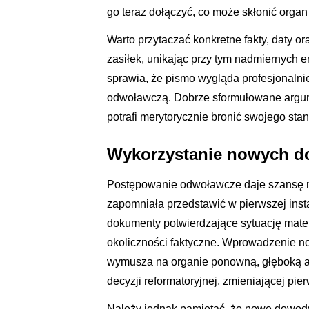
go teraz dołączyć, co może skłonić organ 
Warto przytaczać konkretne fakty, daty or
zasiłek, unikając przy tym nadmiernych 
sprawia, że pismo wygląda profesjonalnie 
odwoławczą. Dobrze sformułowane argume
potrafi merytorycznie bronić swojego s
Wykorzystanie nowych 
Postępowanie odwoławcze daje szansę na
zapomniała przedstawić w pierwszej inst
dokumenty potwierdzające sytuację mater
okoliczności faktyczne. Wprowadzenie 
wymusza na organie ponowną, głęboką a
decyzji reformatoryjnej, zmieniającej pie
Należy jednak pamiętać, że nowe dowody 