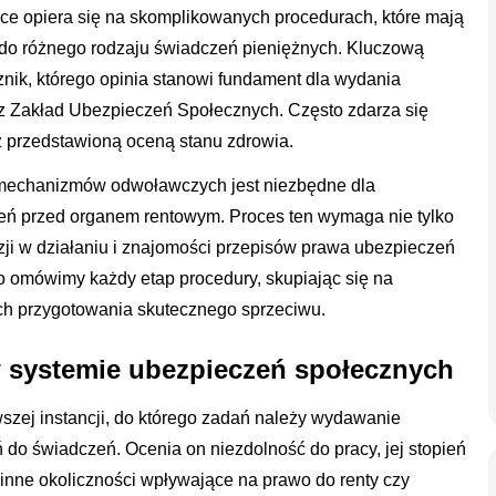
e opiera się na skomplikowanych procedurach, które mają
 do różnego rodzaju świadczeń pieniężnych. Kluczową
cznik, którego opinia stanowi fundament dla wydania
zez Zakład Ubezpieczeń Społecznych. Często zdarza się
z przedstawioną oceną stanu zdrowia.
 mechanizmów odwoławczych jest niezbędne dla
eń przed organem rentowym. Proces ten wymaga nie tylko
yzji w działaniu i znajomości przepisów prawa ubezpieczeń
o omówimy każdy etap procedury, skupiając się na
ch przygotowania skutecznego sprzeciwu.
w systemie ubezpieczeń społecznych
szej instancji, do którego zadań należy wydawanie
 do świadczeń. Ocenia on niezdolność do pracy, jej stopień
 inne okoliczności wpływające na prawo do renty czy