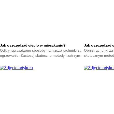
Jak oszczędzać ciepło w mieszkaniu?
Jak oszczędzać 
Odkryj sprawdzone sposoby na niższe rachunki za
Obniż rachunki za 
ogrzewanie. Zastosuj skuteczne metody i zatrzymaj
skutecznym metod
ciepło w swoim domu. Zacznij oszczędzać już teraz.
na zatrzymanie ene
oszczędzać już ter