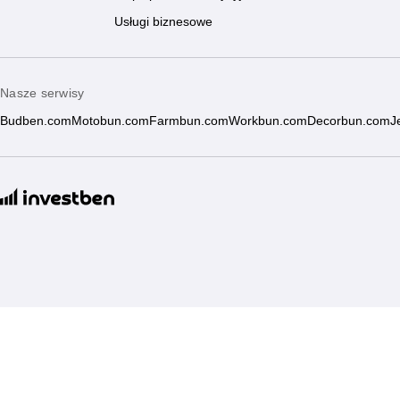
Usługi biznesowe
Nasze serwisy
Budben.com
Motobun.com
Farmbun.com
Workbun.com
Decorbun.com
J