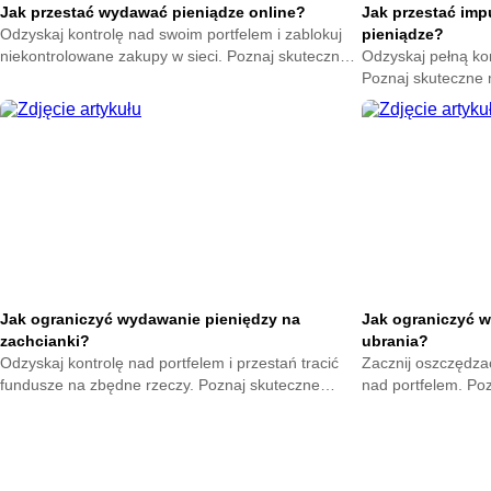
Jak przestać wydawać pieniądze online?
Jak przestać im
Odzyskaj kontrolę nad swoim portfelem i zablokuj
pieniądze?
niekontrolowane zakupy w sieci. Poznaj skuteczne
Odzyskaj pełną ko
metody na powstrzymanie odruchu klikania
Poznaj skuteczne
przycisku kup teraz.
nagłych zakupów. 
oszczędności już t
Jak ograniczyć wydawanie pieniędzy na
Jak ograniczyć w
zachcianki?
ubrania?
Odzyskaj kontrolę nad portfelem i przestań tracić
Zacznij oszczędzać
fundusze na zbędne rzeczy. Poznaj skuteczne
nad portfelem. Po
metody na opanowanie pokus oraz budowę
mniejsze wydatki 
mądrych nawyków.
zyskają.