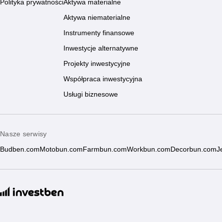
Polityka prywatności
Aktywa materialne
Aktywa niematerialne
Instrumenty finansowe
Inwestycje alternatywne
Projekty inwestycyjne
Współpraca inwestycyjna
Usługi biznesowe
Nasze serwisy
Budben.com
Motobun.com
Farmbun.com
Workbun.com
Decorbun.com
J