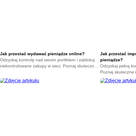
Jak przestać wydawać pieniądze online?
Jak przestać im
Odzyskaj kontrolę nad swoim portfelem i zablokuj
pieniądze?
niekontrolowane zakupy w sieci. Poznaj skuteczne
Odzyskaj pełną ko
metody na powstrzymanie odruchu klikania
Poznaj skuteczne
przycisku kup teraz.
nagłych zakupów. 
oszczędności już t