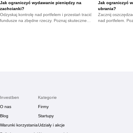
Jak ograniczyć wydawanie pieniędzy na
Jak ograniczyć w
zachcianki?
ubrania?
Odzyskaj kontrolę nad portfelem i przestań tracić
Zacznij oszczędzać
fundusze na zbędne rzeczy. Poznaj skuteczne
nad portfelem. Po
metody na opanowanie pokus oraz budowę
mniejsze wydatki 
mądrych nawyków.
zyskają.
Investben
Kategorie
O nas
Firmy
Blog
Startupy
Warunki korzystania
Udziały i akcje