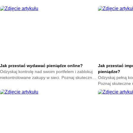
ciepło w swoim domu. Zacznij oszczędzać już teraz.
na zatrzymanie ene
oszczędzać już ter
Jak przestać wydawać pieniądze online?
Jak przestać im
Odzyskaj kontrolę nad swoim portfelem i zablokuj
pieniądze?
niekontrolowane zakupy w sieci. Poznaj skuteczne
Odzyskaj pełną ko
metody na powstrzymanie odruchu klikania
Poznaj skuteczne
przycisku kup teraz.
nagłych zakupów. 
oszczędności już t