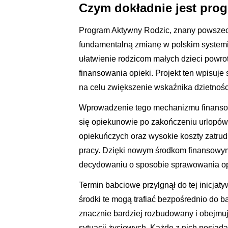
Czym dokładnie jest pro
Program Aktywny Rodzic, znany powszec
fundamentalną zmianę w polskim systemi
ułatwienie rodzicom małych dzieci powr
finansowania opieki. Projekt ten wpisuje 
na celu zwiększenie wskaźnika dzietnośc
Wprowadzenie tego mechanizmu finansowe
się opiekunowie po zakończeniu urlopów 
opiekuńczych oraz wysokie koszty zatrudn
pracy. Dzięki nowym środkom finansowym
decydowaniu o sposobie sprawowania op
Termin babciowe przylgnął do tej inicja
środki te mogą trafiać bezpośrednio do b
znacznie bardziej rozbudowany i obejmu
sytuacji życiowych. Każde z nich posiada