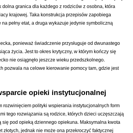
ak dolna granica dla każdego z rodziców z osobna, która
płacy krajowej. Taka konstrukcja przepisów zapobiega
 na pełny etat, a druga wykazuje jedynie symboliczną
ziecka, ponieważ świadczenie przysługuje od dwunastego
ąca życia. Jest to okres krytyczny, w którym kończy się
ziecko nie osiągnęło jeszcze wieku przedszkolnego.
ch pozwala na celowe kierowanie pomocy tam, gdzie jest
sparcie opieki instytucjonalnej
m rozwinięciem polityki wspierania instytucjonalnych form
ami tego rozwiązania są rodzice, których dzieci uczęszczają
ją się pod opieką dziennego opiekuna. Maksymalna kwota
et złotych, jednak nie może ona przekroczyć faktycznej