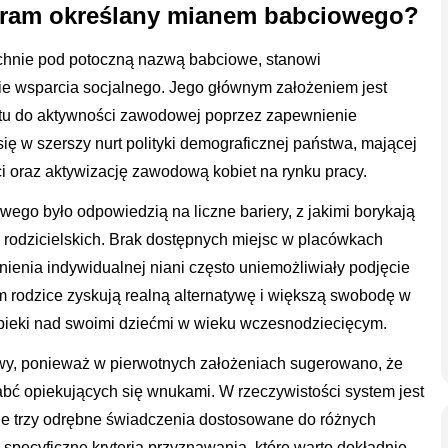
gram określany mianem babciowego?
hnie pod potoczną nazwą babciowe, stanowi
e wsparcia socjalnego. Jego głównym założeniem jest
otu do aktywności zawodowej poprzez zapewnienie
się w szerszy nurt polityki demograficznej państwa, mającej
i oraz aktywizację zawodową kobiet na rynku pracy.
go było odpowiedzią na liczne bariery, z jakimi borykają
rodzicielskich. Brak dostępnych miejsc w placówkach
ienia indywidualnej niani często uniemożliwiały podjęcie
 rodzice zyskują realną alternatywę i większą swobodę w
ieki nad swoimi dziećmi w wieku wczesnodziecięcym.
tywy, ponieważ w pierwotnych założeniach sugerowano, że
abć opiekujących się wnukami. W rzeczywistości system jest
je trzy odrębne świadczenia dostosowane do różnych
 specyficzne kryteria przyznawania, które warto dokładnie