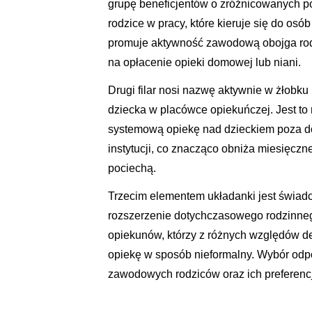
grupę beneficjentów o zróżnicowanych po
rodzice w pracy, które kieruje się do osó
promuje aktywność zawodową obojga rod
na opłacenie opieki domowej lub niani.
Drugi filar nosi nazwę aktywnie w żłobk
dziecka w placówce opiekuńczej. Jest to
systemową opiekę nad dzieckiem poza d
instytucji, co znacząco obniża miesięcz
pociechą.
Trzecim elementem układanki jest świadc
rozszerzenie dotychczasowego rodzinneg
opiekunów, którzy z różnych względów de
opiekę w sposób nieformalny. Wybór odp
zawodowych rodziców oraz ich preferen