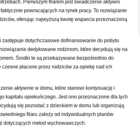
trzebach. Pierwszym filarem jest świadczenie aktywni
b faktycznie powracających na rynek pracy. To rozwiązanie
ziców, oferując najwyższą kwotę wsparcia przeznaczoną
u i zastępuje dotychczasowe dofinansowanie do pobytu
 rozwiązanie dedykowane rodzinom, które decydują się na
omem. Środki te są przekazywane bezpośrednio do
ne czesne płacone przez rodziców za opiekę nad ich
zenie aktywnie w domu, które stanowi kontynuację i
o kapitału opiekuńczego. Jest ono przeznaczone dla tych
cydują się pozostać z dzieckiem w domu lub organizują
owiedniego filaru zależy od indywidualnych planów
cji dotyczących metod wychowawczych.