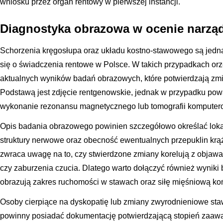
wniosku przez organ rentowy w pierwszej instancji.
Diagnostyka obrazowa w ocenie narząd
Schorzenia kręgosłupa oraz układu kostno-stawowego są jedną
się o świadczenia rentowe w Polsce. W takich przypadkach or
aktualnych wyników badań obrazowych, które potwierdzają zm
Podstawą jest zdjęcie rentgenowskie, jednak w przypadku powa
wykonanie rezonansu magnetycznego lub tomografii komputer
Opis badania obrazowego powinien szczegółowo określać lokal
struktury nerwowe oraz obecność ewentualnych przepuklin kr
zwraca uwagę na to, czy stwierdzone zmiany korelują z objawam
czy zaburzenia czucia. Dlatego warto dołączyć również wyniki
obrazują zakres ruchomości w stawach oraz siłę mięśniową ko
Osoby cierpiące na dyskopatię lub zmiany zwyrodnieniowe st
powinny posiadać dokumentację potwierdzającą stopień zaaw