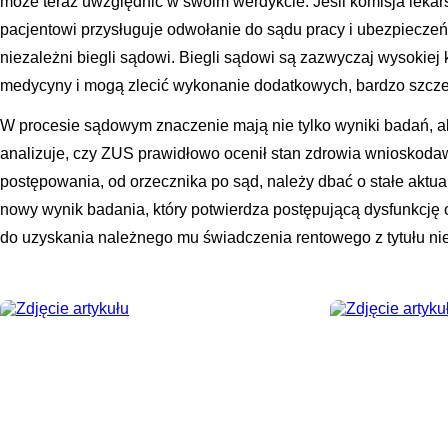
może teraz uwzględnić w swoim werdykcie. Jeśli komisja leka
pacjentowi przysługuje odwołanie do sądu pracy i ubezpieczeń
niezależni biegli sądowi. Biegli sądowi są zazwyczaj wysokiej 
medycyny i mogą zlecić wykonanie dodatkowych, bardzo szcz
W procesie sądowym znaczenie mają nie tylko wyniki badań, ale
analizuje, czy ZUS prawidłowo ocenił stan zdrowia wnioskoda
postępowania, od orzecznika po sąd, należy dbać o stałe aktu
nowy wynik badania, który potwierdza postępującą dysfunkcję
do uzyskania należnego mu świadczenia rentowego z tytułu nie