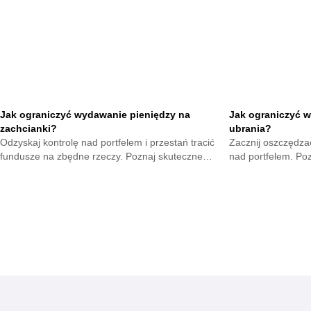
Jak ograniczyć wydawanie pieniędzy na
Jak ograniczyć w
zachcianki?
ubrania?
Odzyskaj kontrolę nad portfelem i przestań tracić
Zacznij oszczędzać
fundusze na zbędne rzeczy. Poznaj skuteczne
nad portfelem. Po
metody na opanowanie pokus oraz budowę
mniejsze wydatki 
mądrych nawyków.
zyskają.