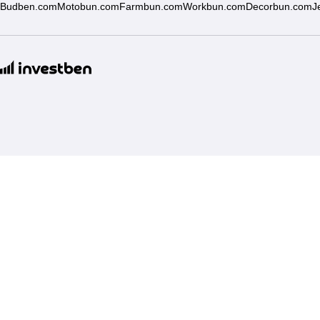
Budben.com
Motobun.com
Farmbun.com
Workbun.com
Decorbun.com
J