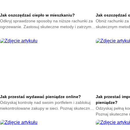
Jak oszczędzać ciepło w mieszkaniu?
Jak oszczędzać 
Odkryj sprawdzone sposoby na niższe rachunki za
Obniż rachunki za 
ogrzewanie. Zastosuj skuteczne metody i zatrzymaj
skutecznym metod
ciepło w swoim domu. Zacznij oszczędzać już teraz.
na zatrzymanie ene
oszczędzać już ter
Jak przestać wydawać pieniądze online?
Jak przestać im
Odzyskaj kontrolę nad swoim portfelem i zablokuj
pieniądze?
niekontrolowane zakupy w sieci. Poznaj skuteczne
Odzyskaj pełną ko
metody na powstrzymanie odruchu klikania
Poznaj skuteczne
przycisku kup teraz.
nagłych zakupów. 
oszczędności już t