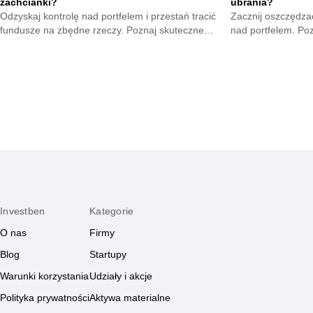
zachcianki?
ubrania?
Odzyskaj kontrolę nad portfelem i przestań tracić
Zacznij oszczędzać
fundusze na zbędne rzeczy. Poznaj skuteczne
nad portfelem. Po
metody na opanowanie pokus oraz budowę
mniejsze wydatki 
mądrych nawyków.
zyskają.
Investben
Kategorie
O nas
Firmy
Blog
Startupy
Warunki korzystania
Udziały i akcje
Polityka prywatności
Aktywa materialne