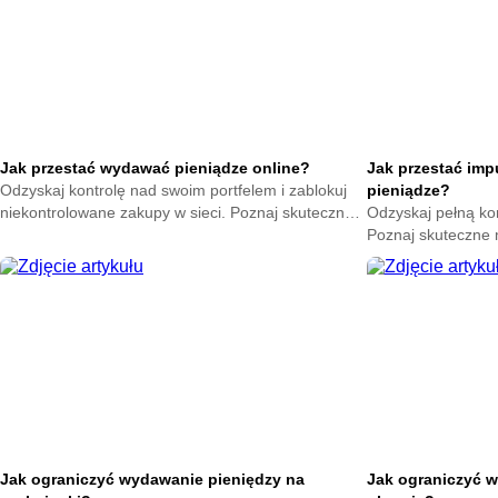
Jak przestać wydawać pieniądze online?
Jak przestać im
Odzyskaj kontrolę nad swoim portfelem i zablokuj
pieniądze?
niekontrolowane zakupy w sieci. Poznaj skuteczne
Odzyskaj pełną ko
metody na powstrzymanie odruchu klikania
Poznaj skuteczne
przycisku kup teraz.
nagłych zakupów. 
oszczędności już t
Jak ograniczyć wydawanie pieniędzy na
Jak ograniczyć w