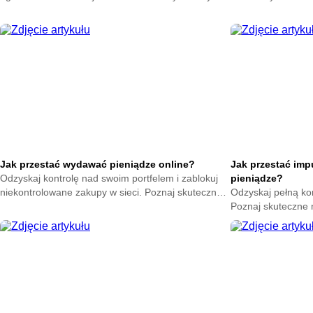
ciepło w swoim domu. Zacznij oszczędzać już teraz.
na zatrzymanie ene
oszczędzać już ter
Jak przestać wydawać pieniądze online?
Jak przestać im
Odzyskaj kontrolę nad swoim portfelem i zablokuj
pieniądze?
niekontrolowane zakupy w sieci. Poznaj skuteczne
Odzyskaj pełną ko
metody na powstrzymanie odruchu klikania
Poznaj skuteczne
przycisku kup teraz.
nagłych zakupów. 
oszczędności już t