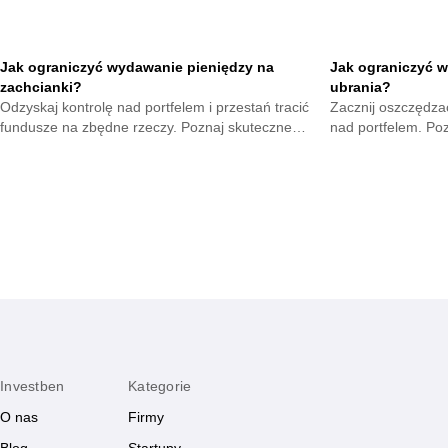
Jak ograniczyć wydawanie pieniędzy na
Jak ograniczyć w
zachcianki?
ubrania?
Odzyskaj kontrolę nad portfelem i przestań tracić
Zacznij oszczędzać
fundusze na zbędne rzeczy. Poznaj skuteczne
nad portfelem. Po
metody na opanowanie pokus oraz budowę
mniejsze wydatki 
mądrych nawyków.
zyskają.
Investben
Kategorie
O nas
Firmy