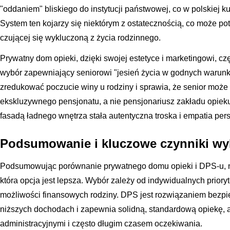
"oddaniem" bliskiego do instytucji państwowej, co w polskiej 
System ten kojarzy się niektórym z ostatecznością, co może po
czującej się wykluczoną z życia rodzinnego.
Prywatny dom opieki, dzięki swojej estetyce i marketingowi, cz
wybór zapewniający seniorowi "jesień życia w godnych warun
zredukować poczucie winy u rodziny i sprawia, że senior może 
ekskluzywnego pensjonatu, a nie pensjonariusz zakładu opiek
fasadą ładnego wnętrza stała autentyczna troska i empatia per
Podsumowanie i kluczowe czynniki w
Podsumowując porównanie prywatnego domu opieki i DPS-u, n
która opcja jest lepsza. Wybór zależy od indywidualnych priory
możliwości finansowych rodziny. DPS jest rozwiązaniem bezp
niższych dochodach i zapewnia solidną, standardową opiekę, a
administracyjnymi i często długim czasem oczekiwania.