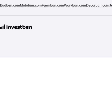
Budben.com
Motobun.com
Farmbun.com
Workbun.com
Decorbun.com
J