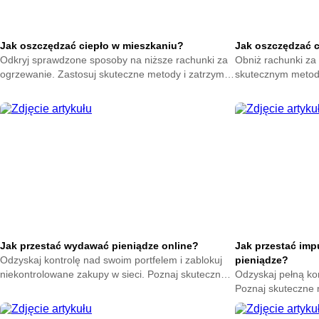
Jak oszczędzać ciepło w mieszkaniu?
Jak oszczędzać 
Odkryj sprawdzone sposoby na niższe rachunki za
Obniż rachunki za 
ogrzewanie. Zastosuj skuteczne metody i zatrzymaj
skutecznym metod
ciepło w swoim domu. Zacznij oszczędzać już teraz.
na zatrzymanie ene
oszczędzać już ter
Jak przestać wydawać pieniądze online?
Jak przestać im
Odzyskaj kontrolę nad swoim portfelem i zablokuj
pieniądze?
niekontrolowane zakupy w sieci. Poznaj skuteczne
Odzyskaj pełną ko
metody na powstrzymanie odruchu klikania
Poznaj skuteczne
przycisku kup teraz.
nagłych zakupów. 
oszczędności już t