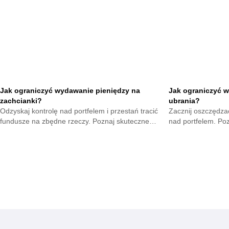
Jak ograniczyć wydawanie pieniędzy na
Jak ograniczyć w
zachcianki?
ubrania?
Odzyskaj kontrolę nad portfelem i przestań tracić
Zacznij oszczędzać
fundusze na zbędne rzeczy. Poznaj skuteczne
nad portfelem. Po
metody na opanowanie pokus oraz budowę
mniejsze wydatki 
mądrych nawyków.
zyskają.