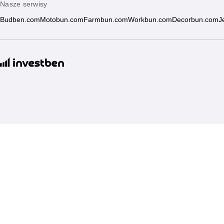
Nasze serwisy
Budben.com
Motobun.com
Farmbun.com
Workbun.com
Decorbun.com
J