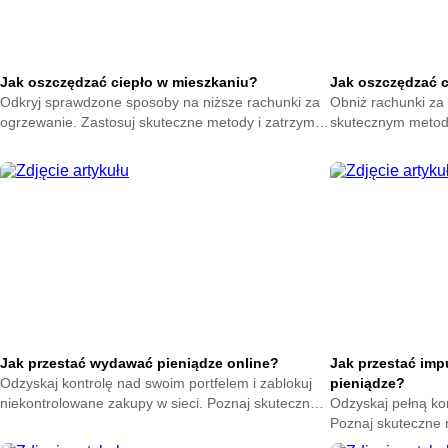
Jak oszczędzać ciepło w mieszkaniu?
Jak oszczędzać 
Odkryj sprawdzone sposoby na niższe rachunki za
Obniż rachunki za 
ogrzewanie. Zastosuj skuteczne metody i zatrzymaj
skutecznym metod
ciepło w swoim domu. Zacznij oszczędzać już teraz.
na zatrzymanie ene
oszczędzać już ter
Jak przestać wydawać pieniądze online?
Jak przestać im
Odzyskaj kontrolę nad swoim portfelem i zablokuj
pieniądze?
niekontrolowane zakupy w sieci. Poznaj skuteczne
Odzyskaj pełną ko
metody na powstrzymanie odruchu klikania
Poznaj skuteczne
przycisku kup teraz.
nagłych zakupów. 