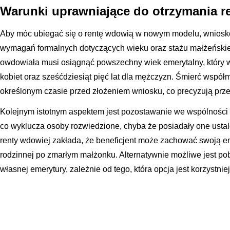
Warunki uprawniające do otrzymania r
Aby móc ubiegać się o rentę wdowią w nowym modelu, wniosk
wymagań formalnych dotyczących wieku oraz stażu małżeński
owdowiała musi osiągnąć powszechny wiek emerytalny, który w 
kobiet oraz sześćdziesiąt pięć lat dla mężczyzn. Śmierć wspó
określonym czasie przed złożeniem wniosku, co precyzują prze
Kolejnym istotnym aspektem jest pozostawanie we wspólności m
co wyklucza osoby rozwiedzione, chyba że posiadały one ust
renty wdowiej zakłada, że beneficjent może zachować swoją em
rodzinnej po zmarłym małżonku. Alternatywnie możliwe jest pobi
własnej emerytury, zależnie od tego, która opcja jest korzystni