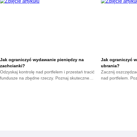
oszczędności już t
Jak ograniczyć wydawanie pieniędzy na
Jak ograniczyć w
zachcianki?
ubrania?
Odzyskaj kontrolę nad portfelem i przestań tracić
Zacznij oszczędzać
fundusze na zbędne rzeczy. Poznaj skuteczne
nad portfelem. Po
metody na opanowanie pokus oraz budowę
mniejsze wydatki 
mądrych nawyków.
zyskają.