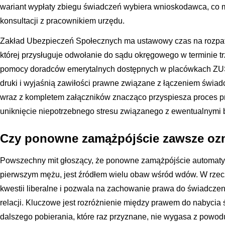
wariant wypłaty zbiegu świadczeń wybiera wnioskodawca, co
konsultacji z pracownikiem urzędu.
Zakład Ubezpieczeń Społecznych ma ustawowy czas na rozpatr
której przysługuje odwołanie do sądu okręgowego w terminie trz
pomocy doradców emerytalnych dostępnych w placówkach ZUS
druki i wyjaśnią zawiłości prawne związane z łączeniem świa
wraz z kompletem załączników znacząco przyspiesza proces p
uniknięcie niepotrzebnego stresu związanego z ewentualnymi 
Czy ponowne zamążpójście zawsze ozna
Powszechny mit głoszący, że ponowne zamążpójście automatyc
pierwszym mężu, jest źródłem wielu obaw wśród wdów. W rzeczy
kwestii liberalne i pozwala na zachowanie prawa do świadcze
relacji. Kluczowe jest rozróżnienie między prawem do nabycia
dalszego pobierania, które raz przyznane, nie wygasa z powo