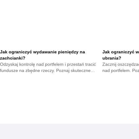
Jak ograniczyć wydawanie pieniędzy na
Jak ograniczyć w
zachcianki?
ubrania?
Odzyskaj kontrolę nad portfelem i przestań tracić
Zacznij oszczędzać
fundusze na zbędne rzeczy. Poznaj skuteczne
nad portfelem. Po
metody na opanowanie pokus oraz budowę
mniejsze wydatki 
mądrych nawyków.
zyskają.