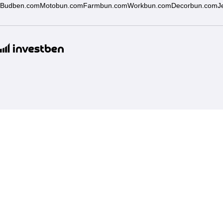
Budben.com
Motobun.com
Farmbun.com
Workbun.com
Decorbun.com
J