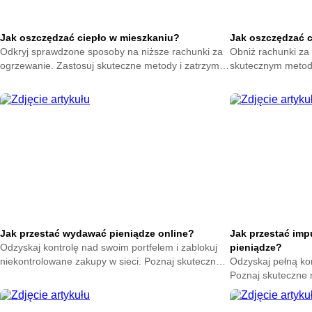
Jak oszczędzać ciepło w mieszkaniu?
Jak oszczędzać 
Odkryj sprawdzone sposoby na niższe rachunki za
Obniż rachunki za 
ogrzewanie. Zastosuj skuteczne metody i zatrzymaj
skutecznym metod
ciepło w swoim domu. Zacznij oszczędzać już teraz.
na zatrzymanie ene
oszczędzać już ter
Jak przestać wydawać pieniądze online?
Jak przestać im
Odzyskaj kontrolę nad swoim portfelem i zablokuj
pieniądze?
niekontrolowane zakupy w sieci. Poznaj skuteczne
Odzyskaj pełną ko
metody na powstrzymanie odruchu klikania
Poznaj skuteczne
przycisku kup teraz.
nagłych zakupów. 
oszczędności już t