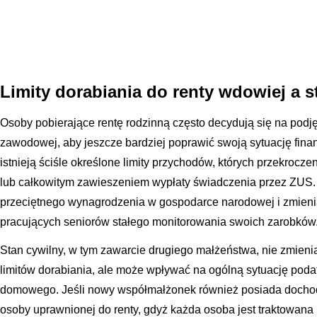
Limity dorabiania do renty wdowiej a s
Osoby pobierające rentę rodzinną często decydują się na podj
zawodowej, aby jeszcze bardziej poprawić swoją sytuację fina
istnieją ściśle określone limity przychodów, których przekroc
lub całkowitym zawieszeniem wypłaty świadczenia przez ZUS. 
przeciętnego wynagrodzenia w gospodarce narodowej i zmienia
pracujących seniorów stałego monitorowania swoich zarobków
Stan cywilny, w tym zawarcie drugiego małżeństwa, nie zmien
limitów dorabiania, ale może wpływać na ogólną sytuację po
domowego. Jeśli nowy współmałżonek również posiada dochody,
osoby uprawnionej do renty, gdyż każda osoba jest traktowana