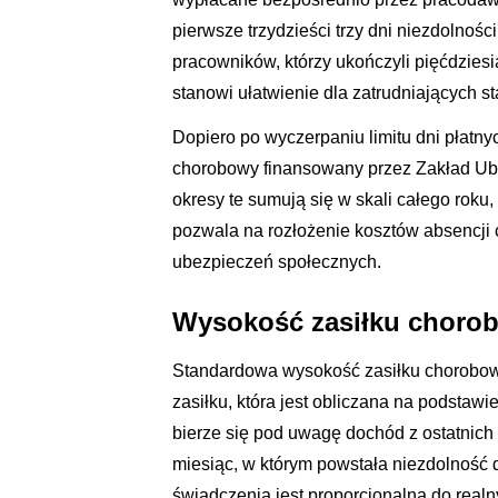
pierwsze trzydzieści trzy dni niezdolno
pracowników, którzy ukończyli pięćdziesią
stanowi ułatwienie dla zatrudniających s
Dopiero po wyczerpaniu limitu dni płatn
chorobowy finansowany przez Zakład Ube
okresy te sumują się w skali całego roku
pozwala na rozłożenie kosztów absencji 
ubezpieczeń społecznych.
Wysokość zasiłku chorob
Standardowa wysokość zasiłku chorobow
zasiłku, która jest obliczana na podsta
bierze się pod uwagę dochód z ostatnic
miesiąc, w którym powstała niezdolność 
świadczenia jest proporcjonalna do rea