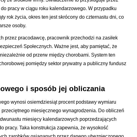
ści do pracy w ciągu roku kalendarzowego. W przypadku
ty rok życia, okres ten jest skrócony do czternastu dni, co
tarsze osoby.
ych przez pracodawcę, pracownik przechodzi na zasiłek
zpieczeń Społecznych. Ważne jest, aby pamiętać, że
, niezależnie od przerw między chorobami. System ten
chorobowej pomiędzy sektor prywatny a publiczny fundusz
owego i sposób jej obliczania
ego wynosi osiemdziesiąt procent podstawy wymiaru
wie przeciętnego miesięcznego wynagrodzenia. Do obliczeń
h dwunastu miesięcy kalendarzowych poprzedzających
do pracy. Taka konstrukcja zapewnia, że wysokość
lnych zarobków osiąganych przez danego ubezpieczonego.