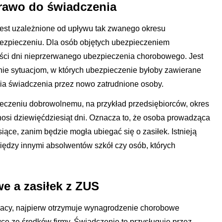
rawo do świadczenia
est uzależnione od upływu tak zwanego okresu
bezpieczeniu. Dla osób objętych ubezpieczeniem
ści dni nieprzerwanego ubezpieczenia chorobowego. Jest
ie sytuacjom, w których ubezpieczenie byłoby zawierane
ia świadczenia przez nowo zatrudnione osoby.
czeniu dobrowolnemu, na przykład przedsiębiorców, okres
nosi dziewięćdziesiąt dni. Oznacza to, że osoba prowadząca
siące, zanim będzie mogła ubiegać się o zasiłek. Istnieją
między innymi absolwentów szkół czy osób, których
 a zasiłek z ZUS
 pracy, najpierw otrzymuje wynagrodzenie chorobowe
ę ze środków firmy. Świadczenie to przysługuje przez