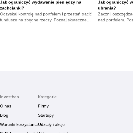
Jak ograniczyć wydawanie pieniędzy na
Jak ograniczyć w
zachcianki?
ubrania?
Odzyskaj kontrolę nad portfelem i przestań tracić
Zacznij oszczędzać
fundusze na zbędne rzeczy. Poznaj skuteczne
nad portfelem. Po
metody na opanowanie pokus oraz budowę
mniejsze wydatki 
mądrych nawyków.
zyskają.
Investben
Kategorie
O nas
Firmy
Blog
Startupy
Warunki korzystania
Udziały i akcje