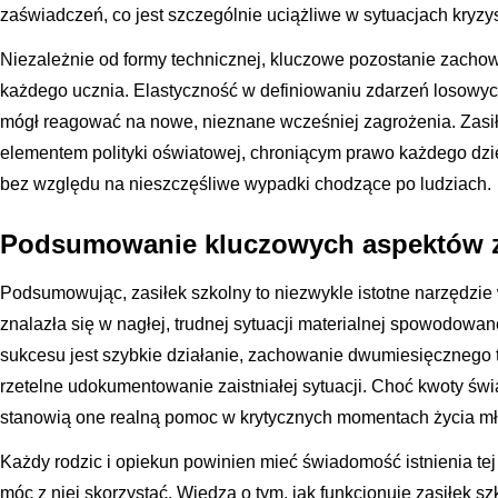
zaświadczeń, co jest szczególnie uciążliwe w sytuacjach kryz
Niezależnie od formy technicznej, kluczowe pozostanie zacho
każdego ucznia. Elastyczność w definiowaniu zdarzeń losowyc
mógł reagować na nowe, nieznane wcześniej zagrożenia. Zasi
elementem polityki oświatowej, chroniącym prawo każdego dz
bez względu na nieszczęśliwe wypadki chodzące po ludziach.
Podsumowanie kluczowych aspektów z
Podsumowując, zasiłek szkolny to niezwykle istotne narzędzie 
znalazła się w nagłej, trudnej sytuacji materialnej spowodow
sukcesu jest szybkie działanie, zachowanie dwumiesięcznego 
rzetelne udokumentowanie zaistniałej sytuacji. Choć kwoty ś
stanowią one realną pomoc w krytycznych momentach życia m
Każdy rodzic i opiekun powinien mieć świadomość istnienia tej
móc z niej skorzystać. Wiedza o tym, jak funkcjonuje zasiłek sz