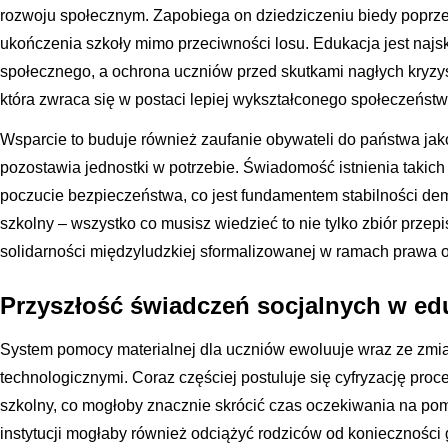
rozwoju społecznym. Zapobiega on dziedziczeniu biedy poprz
ukończenia szkoły mimo przeciwności losu. Edukacja jest na
społecznego, a ochrona uczniów przed skutkami nagłych kryzys
która zwraca się w postaci lepiej wykształconego społeczeństw
Wsparcie to buduje również zaufanie obywateli do państwa jako 
pozostawia jednostki w potrzebie. Świadomość istnienia taki
poczucie bezpieczeństwa, co jest fundamentem stabilności demo
szkolny – wszystko co musisz wiedzieć to nie tylko zbiór przep
solidarności międzyludzkiej sformalizowanej w ramach prawa 
Przyszłość świadczeń socjalnych w ed
System pomocy materialnej dla uczniów ewoluuje wraz ze zmi
technologicznymi. Coraz częściej postuluje się cyfryzację pro
szkolny, co mogłoby znacznie skrócić czas oczekiwania na pom
instytucji mogłaby również odciążyć rodziców od koniecznośc